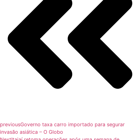
previous
Governo taxa carro importado para segurar
invasão asiática – O Globo
Next
Itajaí retoma operações após uma semana de