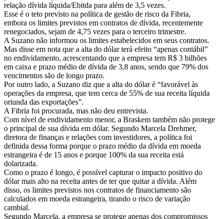
relação dívida líquida/Ebitda para além de 3,5 vezes.
Esse é o teto previsto na política de gestão de risco da Fibria,
embora os limites previstos em contratos de dívida, recentemente
renegociados, sejam de 4,75 vezes para o terceiro trimestre.
A Suzano não informou os limites estabelecidos em seus contratos.
Mas disse em nota que a alta do dólar terá efeito “apenas contábil”
no endividamento, acrescentando que a empresa tem R$ 3 bilhões
em caixa e prazo médio de dívida de 3,8 anos, sendo que 79% dos
vencimentos são de longo prazo.
Por outro lado, a Suzano diz que a alta do dólar é “favorável às
operações da empresa, que tem cerca de 55% de sua receita líquida
oriunda das exportações”.
A Fibria foi procurada, mas não deu entrevista.
Com nível de endividamento menor, a Braskem também não protege
o principal de sua dívida em dólar. Segundo Marcela Drehmer,
diretora de finanças e relações com investidores, a política foi
definida dessa forma porque o prazo médio da dívida em moeda
estrangeira é de 15 anos e porque 100% da sua receita está
dolarizada.
Como o prazo é longo, é possível capturar o impacto positivo do
dólar mais alto na receita antes de ter que quitar a dívida. Além
disso, os limites previstos nos contratos de financiamento são
calculados em moeda estrangeira, tirando o risco de variação
cambial.
Segundo Marcela, a empresa se protege apenas dos compromissos