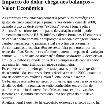
Impacto do dólar chega aos balanços –
Valor Econômico
As empresas brasileiras vão colocar à prova suas estratégias de
gestão de risco cambial pela primeira vez desde a crise de 2008,
quando o uso de derivativos “exóticas” levou à lona Sadia e
Aracruz.Neste trimestre, o impacto da variação cambial pode
aumentar em mais de R$ 30 bilhões a dívida bruta das 15 empresas
de capital aberto com maior exposição a moeda estrangeira, caso o
câmbio permaneça no patamar atual até o fim desta semana
As companhias brasileiras têm até sexta-feira para torcer por um
recuo do dólar. Se as preces não funcionarem, o impacto da variação
cambial – 17% de alta do dólar até a última sexta-feira – deve elevar
em R$ 32 bilhões a dívida bruta das 15 empresas de capital aberto
que mais têm empréstimos em moeda estrangeira.
Esse deve ser o primeiro grande teste para as políticas de gestão de
risco cambial das empresas abertas desde a crise de 2008, quando o
uso de derivativos exóticos levou à lona Sadia e Aracruz.
Os balanços referentes ao terceiro trimestre, que mostrarão os efeitos
da alta do dólar na prática, só serão conhecidos entre o fim de
outubro e o início de novembro. Mas as notas explicativas dos
informes do segundo trimestre dão uma boa pista do que deve
ocorrer.
A leitura geral é que não há exposição exagerada a riscos como há