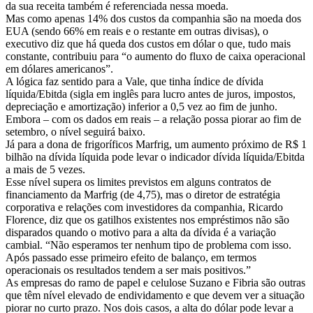
da sua receita também é referenciada nessa moeda.
Mas como apenas 14% dos custos da companhia são na moeda dos
EUA (sendo 66% em reais e o restante em outras divisas), o
executivo diz que há queda dos custos em dólar o que, tudo mais
constante, contribuiu para “o aumento do fluxo de caixa operacional
em dólares americanos”.
A lógica faz sentido para a Vale, que tinha índice de dívida
líquida/Ebitda (sigla em inglês para lucro antes de juros, impostos,
depreciação e amortização) inferior a 0,5 vez ao fim de junho.
Embora – com os dados em reais – a relação possa piorar ao fim de
setembro, o nível seguirá baixo.
Já para a dona de frigoríficos Marfrig, um aumento próximo de R$ 1
bilhão na dívida líquida pode levar o indicador dívida líquida/Ebitda
a mais de 5 vezes.
Esse nível supera os limites previstos em alguns contratos de
financiamento da Marfrig (de 4,75), mas o diretor de estratégia
corporativa e relações com investidores da companhia, Ricardo
Florence, diz que os gatilhos existentes nos empréstimos não são
disparados quando o motivo para a alta da dívida é a variação
cambial. “Não esperamos ter nenhum tipo de problema com isso.
Após passado esse primeiro efeito de balanço, em termos
operacionais os resultados tendem a ser mais positivos.”
As empresas do ramo de papel e celulose Suzano e Fibria são outras
que têm nível elevado de endividamento e que devem ver a situação
piorar no curto prazo. Nos dois casos, a alta do dólar pode levar a