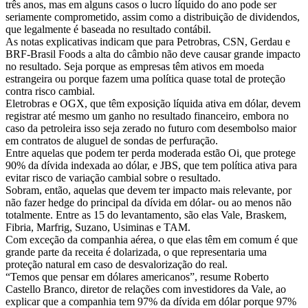
três anos, mas em alguns casos o lucro líquido do ano pode ser
seriamente comprometido, assim como a distribuição de dividendos,
que legalmente é baseada no resultado contábil.
As notas explicativas indicam que para Petrobras, CSN, Gerdau e
BRF-Brasil Foods a alta do câmbio não deve causar grande impacto
no resultado. Seja porque as empresas têm ativos em moeda
estrangeira ou porque fazem uma política quase total de proteção
contra risco cambial.
Eletrobras e OGX, que têm exposição líquida ativa em dólar, devem
registrar até mesmo um ganho no resultado financeiro, embora no
caso da petroleira isso seja zerado no futuro com desembolso maior
em contratos de aluguel de sondas de perfuração.
Entre aquelas que podem ter perda moderada estão Oi, que protege
90% da dívida indexada ao dólar, e JBS, que tem política ativa para
evitar risco de variação cambial sobre o resultado.
Sobram, então, aquelas que devem ter impacto mais relevante, por
não fazer hedge do principal da dívida em dólar- ou ao menos não
totalmente. Entre as 15 do levantamento, são elas Vale, Braskem,
Fibria, Marfrig, Suzano, Usiminas e TAM.
Com exceção da companhia aérea, o que elas têm em comum é que
grande parte da receita é dolarizada, o que representaria uma
proteção natural em caso de desvalorização do real.
“Temos que pensar em dólares americanos”, resume Roberto
Castello Branco, diretor de relações com investidores da Vale, ao
explicar que a companhia tem 97% da dívida em dólar porque 97%