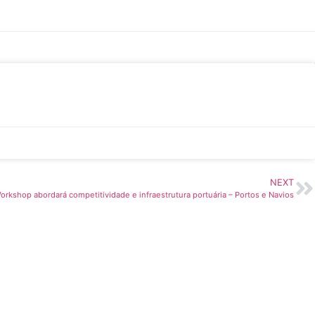
NEXT
orkshop abordará competitividade e infraestrutura portuária – Portos e Navios