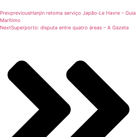
Prev
previous
Hanjin retoma serviço Japão-Le Havre – Guia
Marítimo
Next
Superporto: disputa entre quatro áreas – A Gazeta