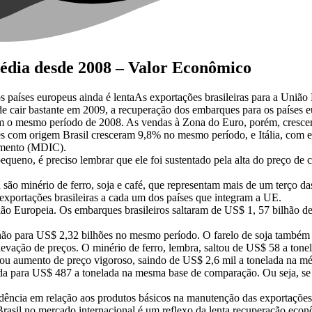
édia desde 2008 – Valor Econômico
s países europeus ainda é lentaAs exportações brasileiras para a União
 de cair bastante em 2009, a recuperação dos embarques para os países e
m o mesmo período de 2008. As vendas à Zona do Euro, porém, cresce
es com origem Brasil cresceram 9,8% no mesmo período, e Itália, com 
imento (MDIC).
queno, é preciso lembrar que ele foi sustentado pela alta do preço de 
a são minério de ferro, soja e café, que representam mais de um terço 
exportações brasileiras a cada um dos países que integram a UE.
ião Europeia. Os embarques brasileiros saltaram de US$ 1, 57 bilhão d
hão para US$ 2,32 bilhões no mesmo período. O farelo de soja também t
 elevação de preços. O minério de ferro, lembra, saltou de US$ 58 a to
u aumento de preço vigoroso, saindo de US$ 2,6 mil a tonelada na méd
ada para US$ 487 a tonelada na mesma base de comparação. Ou seja, se 
endência em relação aos produtos básicos na manutenção das exportaçõe
asil no mercado internacional é um reflexo da lenta recuperação econô