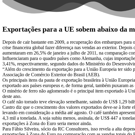
Exportações para a UE sobem abaixo da m
Depois de cair bastante em 2009, a recuperação dos embarques para o
crise financeira global fazer diferença nas vendas ao exterior. Depois
aumentaram em 26,5% de janeiro a julho de 2011, na comparação co
Influenciaram para o quadro países como Alemanha, cujas importaçõ
3,41%, respectivamente, segundo dados do Ministério do Desenvolv
“Além do crescimento da exportação para a União Europeia ter sido pe
Associação de Comércio Exterior do Brasil (AEB).
Os principais itens da pauta de exportação brasileira à União Europei
exportado aos países europeus e, de forma geral, também puxaram as 
O minério de ferro não aglomerado é o principal item exportado à Un
deste ano.
O café não torrado teve elevação semelhante, saindo de US$ 1,29 bil
Castro diz que o crescimento dos valores exportados deve-se à forte
levando em consideração a média até agosto. O café também apresento
4,3 mil a tonelada. A soja subiu menos, assinala, de US$ 447 a tonel
exportações à Zona do Euro seria menor ainda.
Para Fábio Silveira, sócio da RC Consultores, isso revela a alta dep
exportações à Zona do Euro na comparação com as vendas totais do Br