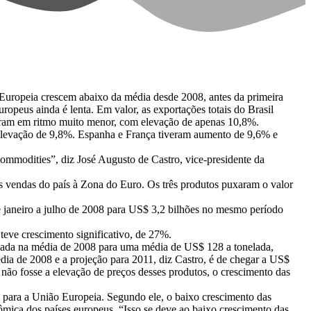
 Europeia crescem abaixo da média desde 2008, antes da primeira
uropeus ainda é lenta. Em valor, as exportações totais do Brasil
ram em ritmo muito menor, com elevação de apenas 10,8%.
elevação de 9,8%. Espanha e França tiveram aumento de 9,6% e
commodities”, diz José Augusto de Castro, vice-presidente da
das vendas do país à Zona do Euro. Os três produtos puxaram o valor
e janeiro a julho de 2008 para US$ 3,2 bilhões no mesmo período
eve crescimento significativo, de 27%.
nelada na média de 2008 para uma média de US$ 128 a tonelada,
ia de 2008 e a projeção para 2011, diz Castro, é de chegar a US$
não fosse a elevação de preços desses produtos, o crescimento das
s para a União Europeia. Segundo ele, o baixo crescimento das
mica dos países europeus. “Isso se deve ao baixo crescimento das