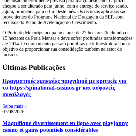
conclusão anteriormente prevista para março deste ano. O prazo
chegou a ser alterado para junho, com a entrega do serviço sendo,
agora, prometida para o fim deste mês. Os recursos aplicados são
provenientes do Programa Nacional de Dragagem da SEP, com
recursos do Plano de Aceleração do Crescimento.
O Porto do Mucuripe ocupa uma área de 27 hectares (incluindo os
15 hectares da Praia Mansa) e deve sofrer profundas transformações
até 2014. O equipamento passará por obras de infraestrutura com o
objetivo de proporcionar sua consolidação também no setor do
turismo.
Últimas Publicações
Πραγματικές εμπειρίες παιχνιδιού με κριτικές για
το https://spinational-casinos.gr και ασφαλείς
συναλλαγές
Saiba mais »
07/08/2026
Magnifique divertissement en ligne avec playjonny
casino et gains potentiels considérables