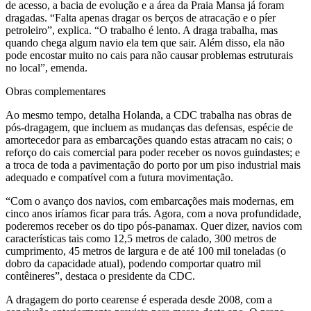
de acesso, a bacia de evolução e a área da Praia Mansa já foram
dragadas. “Falta apenas dragar os berços de atracação e o píer
petroleiro”, explica. “O trabalho é lento. A draga trabalha, mas
quando chega algum navio ela tem que sair. Além disso, ela não
pode encostar muito no cais para não causar problemas estruturais
no local”, emenda.
Obras complementares
Ao mesmo tempo, detalha Holanda, a CDC trabalha nas obras de
pós-dragagem, que incluem as mudanças das defensas, espécie de
amortecedor para as embarcações quando estas atracam no cais; o
reforço do cais comercial para poder receber os novos guindastes; e
a troca de toda a pavimentação do porto por um piso industrial mais
adequado e compatível com a futura movimentação.
“Com o avanço dos navios, com embarcações mais modernas, em
cinco anos iríamos ficar para trás. Agora, com a nova profundidade,
poderemos receber os do tipo pós-panamax. Quer dizer, navios com
características tais como 12,5 metros de calado, 300 metros de
cumprimento, 45 metros de largura e de até 100 mil toneladas (o
dobro da capacidade atual), podendo comportar quatro mil
contêineres”, destaca o presidente da CDC.
A dragagem do porto cearense é esperada desde 2008, com a