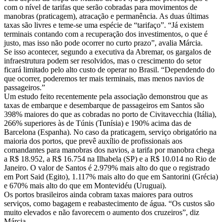
com o nível de tarifas que serão cobradas para movimentos de
manobras (praticagem), atracação e permanência. As duas últimas
taxas são livres e teme-se uma espécie de “tarifaço”. “Já existem
terminais contando com a recuperação dos investimentos, o que é
justo, mas isso não pode ocorrer no curto prazo”, avalia Márcia.
Se isso acontecer, segundo a executiva da Abremar, os gargalos de
infraestrutura podem ser resolvidos, mas o crescimento do setor
ficará limitado pelo alto custo de operar no Brasil. “Dependendo do
que ocorrer, poderemos ter mais terminais, mas menos navios de
passageiros.”
Um estudo feito recentemente pela associação demonstrou que as
taxas de embarque e desembarque de passageiros em Santos são
398% maiores do que as cobradas no porto de Civitavecchia (Itália),
266% superiores às de Túnis (Tunísia) e 190% acima das de
Barcelona (Espanha). No caso da praticagem, serviço obrigatório na
maioria dos portos, que prevê auxílio de profissionais aos
comandantes para manobras dos navios, a tarifa por manobra chega
a R$ 18.952, a R$ 16.754 na Ilhabela (SP) e a R$ 10.014 no Rio de
Janeiro. O valor de Santos é 2.979% mais alto do que o registrado
em Port Said (Egito), 1.117% mais alto do que em Santorini (Grécia)
e 670% mais alto do que em Montevidéu (Uruguai).
Os portos brasileiros ainda cobram taxas maiores para outros
serviços, como bagagem e reabastecimento de água. “Os custos são
muito elevados e não favorecem o aumento dos cruzeiros”, diz
Márcia.