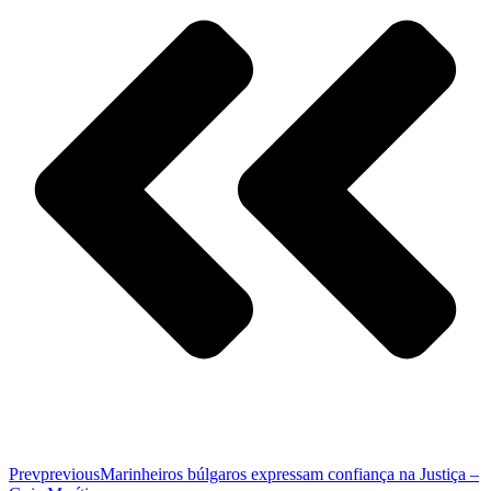
Prev
previous
Marinheiros búlgaros expressam confiança na Justiça –