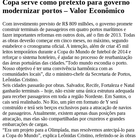
Copa serve como pretexto para governo
modernizar portos – Valor Econômico
Com investimento previsto de R$ 809 milhões, o governo promete
construir terminais de passageiros em quatro portos marítimos e
fazer importantes reformas em outros dois, até o fim de 2013. Todas
as obras deverão começar em cinco meses, no máximo, segundo
estabelece o cronograma oficial. A intenção, além de criar 45 mil
leitos temporários durante a Copa do Mundo de futebol de 2014 e
reforçar o sistema hoteleiro, é ajudar no processo de reurbanização
das áreas portuárias das cidades.”Todo mundo escondia o porto.
Nosso objetivo é ter uma convivência harmônica com as
comunidades locais”, diz o ministro-chefe da Secretaria de Portos,
Leônidas Cristino.
Seis cidades passarão por obras. Salvador, Recife, Fortaleza e Natal
ganharão terminais – hoje, não existe uma única estrutura adequada
para receber passageiros em toda a região Nordeste. Em Santos, o
cais será realinhado. No Rio, um píer em formato de Y será
construído e terá seis berços exclusivos para a atracação de navios
de passageiros. Atualmente, existem apenas duas posições para
atracação, mas elas são compartilhadas por cruzeiros e grandes
embarcações de cargas.
“Era um projeto para a Olimpíada, mas resolvemos antecipá-lo para
a Copa do Mundo”, explica Leônidas Cristino, referindo-se às obras