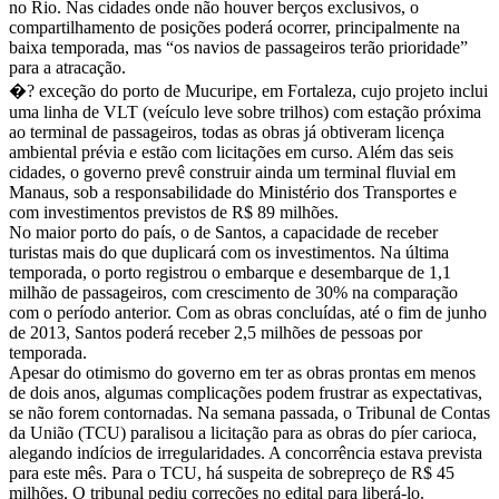
no Rio. Nas cidades onde não houver berços exclusivos, o
compartilhamento de posições poderá ocorrer, principalmente na
baixa temporada, mas “os navios de passageiros terão prioridade”
para a atracação.
�? exceção do porto de Mucuripe, em Fortaleza, cujo projeto inclui
uma linha de VLT (veículo leve sobre trilhos) com estação próxima
ao terminal de passageiros, todas as obras já obtiveram licença
ambiental prévia e estão com licitações em curso. Além das seis
cidades, o governo prevê construir ainda um terminal fluvial em
Manaus, sob a responsabilidade do Ministério dos Transportes e
com investimentos previstos de R$ 89 milhões.
No maior porto do país, o de Santos, a capacidade de receber
turistas mais do que duplicará com os investimentos. Na última
temporada, o porto registrou o embarque e desembarque de 1,1
milhão de passageiros, com crescimento de 30% na comparação
com o período anterior. Com as obras concluídas, até o fim de junho
de 2013, Santos poderá receber 2,5 milhões de pessoas por
temporada.
Apesar do otimismo do governo em ter as obras prontas em menos
de dois anos, algumas complicações podem frustrar as expectativas,
se não forem contornadas. Na semana passada, o Tribunal de Contas
da União (TCU) paralisou a licitação para as obras do píer carioca,
alegando indícios de irregularidades. A concorrência estava prevista
para este mês. Para o TCU, há suspeita de sobrepreço de R$ 45
milhões. O tribunal pediu correções no edital para liberá-lo.