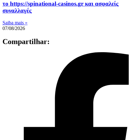
το https://spinational-casinos.gr και ασφαλείς
συναλλαγές
Saiba mais »
07/08/2026
Compartilhar: