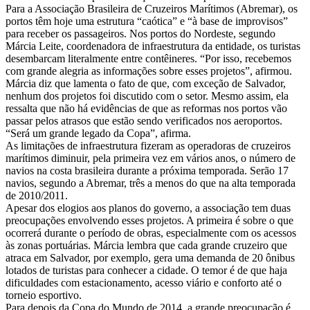
Para a Associação Brasileira de Cruzeiros Marítimos (Abremar), os
portos têm hoje uma estrutura “caótica” e “à base de improvisos”
para receber os passageiros. Nos portos do Nordeste, segundo
Márcia Leite, coordenadora de infraestrutura da entidade, os turistas
desembarcam literalmente entre contêineres. “Por isso, recebemos
com grande alegria as informações sobre esses projetos”, afirmou.
Márcia diz que lamenta o fato de que, com exceção de Salvador,
nenhum dos projetos foi discutido com o setor. Mesmo assim, ela
ressalta que não há evidências de que as reformas nos portos vão
passar pelos atrasos que estão sendo verificados nos aeroportos.
“Será um grande legado da Copa”, afirma.
As limitações de infraestrutura fizeram as operadoras de cruzeiros
marítimos diminuir, pela primeira vez em vários anos, o número de
navios na costa brasileira durante a próxima temporada. Serão 17
navios, segundo a Abremar, três a menos do que na alta temporada
de 2010/2011.
Apesar dos elogios aos planos do governo, a associação tem duas
preocupações envolvendo esses projetos. A primeira é sobre o que
ocorrerá durante o período de obras, especialmente com os acessos
às zonas portuárias. Márcia lembra que cada grande cruzeiro que
atraca em Salvador, por exemplo, gera uma demanda de 20 ônibus
lotados de turistas para conhecer a cidade. O temor é de que haja
dificuldades com estacionamento, acesso viário e conforto até o
torneio esportivo.
Para depois da Copa do Mundo de 2014, a grande preocupação é