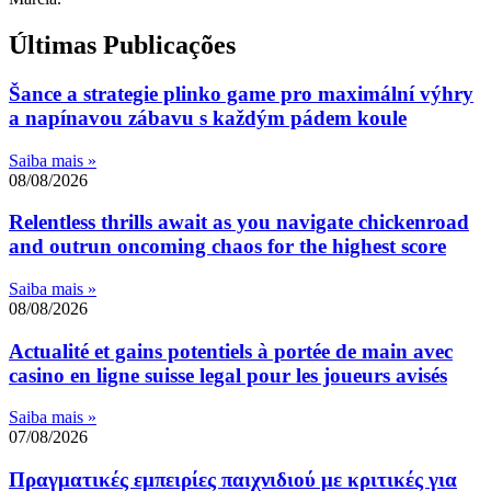
Últimas Publicações
Šance a strategie plinko game pro maximální výhry
a napínavou zábavu s každým pádem koule
Saiba mais »
08/08/2026
Relentless thrills await as you navigate chickenroad
and outrun oncoming chaos for the highest score
Saiba mais »
08/08/2026
Actualité et gains potentiels à portée de main avec
casino en ligne suisse legal pour les joueurs avisés
Saiba mais »
07/08/2026
Πραγματικές εμπειρίες παιχνιδιού με κριτικές για