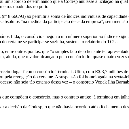
ou um acórdão determinando que a Codesp anulasse a licitação na qual
 metros quadrados no porto.
s (nº 8.666/93) ao permitir a soma de índices individuais de capacidad
s absolutos “na medida da participação de cada empresa”, sem menção a
rios Ltda, o consórcio chegou a um número superior ao índice exigido 
o do certame se participasse sozinha, sustenta o relatório do TCU.
tre outros pontos, que “o simples fato de o licitante ter apresentado ba
u, ainda, que o valor alcançado pelo consórcio foi quase quatro vezes
erceiro lugar ficou o consórcio Terminais Ultra, com R$ 3,7 milhões 
votou pela revogação do certame. A suspensão foi homologada na sexta-fe
processo não seja tão extenso dessa vez – o consórcio Vopak Ilha Barn
s que compõem o consórcio, mas o contrato antigo já terminou em julh
sar a decisão da Codesp, o que não havia ocorrido até o fechamento des