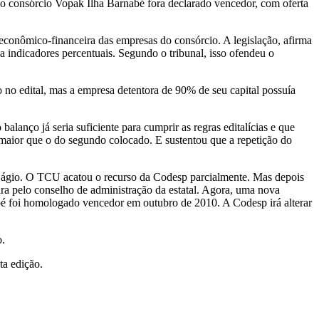
 o consórcio Vopak Ilha Barnabé fora declarado vencedor, com oferta
e econômico-financeira das empresas do consórcio. A legislação, afirma
 indicadores percentuais. Segundo o tribunal, isso ofendeu o
no edital, mas a empresa detentora de 90% de seu capital possuía
lanço já seria suficiente para cumprir as regras editalícias e que
 maior que o do segundo colocado. E sustentou que a repetição do
de ágio. O TCU acatou o recurso da Codesp parcialmente. Mas depois
ira pelo conselho de administração da estatal. Agora, uma nova
abé foi homologado vencedor em outubro de 2010. A Codesp irá alterar
o.
ta edição.