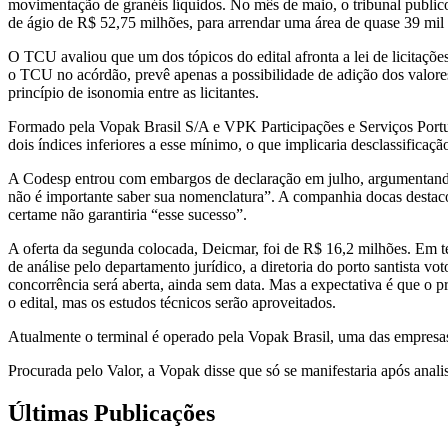
movimentação de granéis líquidos. No mês de maio, o tribunal public
de ágio de R$ 52,75 milhões, para arrendar uma área de quase 39 mil
O TCU avaliou que um dos tópicos do edital afronta a lei de licitaçõe
o TCU no acórdão, prevê apenas a possibilidade de adição dos valore
princípio de isonomia entre as licitantes.
Formado pela Vopak Brasil S/A e VPK Participações e Serviços Portuá
dois índices inferiores a esse mínimo, o que implicaria desclassificaçã
A Codesp entrou com embargos de declaração em julho, argumentando, en
não é importante saber sua nomenclatura”. A companhia docas destaco
certame não garantiria “esse sucesso”.
A oferta da segunda colocada, Deicmar, foi de R$ 16,2 milhões. Em t
de análise pelo departamento jurídico, a diretoria do porto santista 
concorrência será aberta, ainda sem data. Mas a expectativa é que o 
o edital, mas os estudos técnicos serão aproveitados.
Atualmente o terminal é operado pela Vopak Brasil, uma das empresa
Procurada pelo Valor, a Vopak disse que só se manifestaria após anali
Últimas Publicações