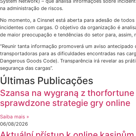
System Network) – que analisa informações sobre incident
na administração de riscos.
No momento, a Cinsnet está aberta para adesão de todos 
incidentes com cargas. O objetivo da organização é anali
de maior preocupação e tendências do setor para, assim, 
“Reunir tanta informação promoverá um aviso antecipado da
transportadoras para as dificuldades encontradas nas car
Dangerous Goods Code). Transparência irá revelar as prát
segurança das cargas”.
Últimas Publicações
Szansa na wygraną z thorfortune 
sprawdzone strategie gry online
Saiba mais »
06/08/2026
Aktuální přístup k online kasinům 