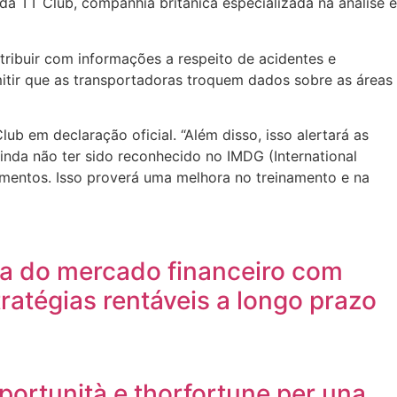
a TT Club, companhia britânica especializada na análise e
ribuir com informações a respeito de acidentes e
mitir que as transportadoras troquem dados sobre as áreas
b em declaração oficial. “Além disso, isso alertará as
inda não ter sido reconhecido no IMDG (International
amentos. Isso proverá uma melhora no treinamento e na
da do mercado financeiro com
tratégias rentáveis a longo prazo
ortunità e thorfortune per una