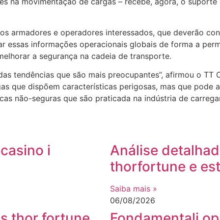
es na movimentação de cargas – recebe, agora, o suporte d
os armadores e operadores interessados, que deverão cont
sar essas informações operacionais globais de forma a per
melhorar a segurança na cadeia de transporte.
s tendências que são mais preocupantes”, afirmou o TT Clu
gas que dispõem características perigosas, mas que pode a
icas não-seguras que são praticada na indústria de carreg
casino i
Análise detalha
thorfortune e es
Saiba mais »
06/08/2026
s thor fortune
Fondamentali opp