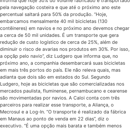
informa que hoje 30% do volume fabricado é transportado
pela navegação costeira e que até o próximo ano este
percentual saltará para 50% da produção. “Hoje,
embarcamos mensalmente 40 mil bicicletas (130
contêineres) em navios e no próximo ano devemos chegar
a cerca de 50 mil unidades. É um transporte que gera
redução de custo logístico de cerca de 25%, além de
diminuir o risco de avarias nos produtos em 30%. Por isso,
a opçãp pelo navio”, diz Ludgero que informa que, no
próximo ano, a companhia desembarcará suas bicicletas
em mais três portos do país. Ele não releva quais, mas
adianta que dois são em estados do Sul. Segundo
Ludgero, hoje as bicicletas que são comercializadas nos
mercados paulista, fluminense, pernambucano e cearense
são movimentadas por navios. A Caloi conta com três
parceiros para realizar esse transporte, a Aliança, o
Mecrosul e a Log-In. “O transporte é realizado da fábrica
em Manaus ao ponto de venda em 22 dias”, diz o
executivo. “É uma opção mais barata e também menos