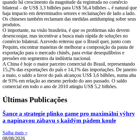
quando há crescimento da magnitude da registrada no comércio
bilateral – de US$ 3,3 bilhões para US$ 56,4 bilhões -, é natural que
haja impacto em determinados setores e reclamações de lado a lado.
Os chineses também reclamam das medidas antidumping sobre seus
produtos.
O importante, na visão brasileira, é que os problemas não devem
desencorajar, mas incentivar a busca mais rápida de soluções no
comércio bilateral. Azevedo reiterou que o Brasil quer, junto com
Pequim, encontrar maneiras de melhorar a composição da pauta de
exportação para o mercado chinês, para evitar desequilíbrios e
pressões em segmentos da indústria nacional.
A China é hoje o maior parceiro comercial do Brasil, representando
15,2% das exportações do país e 14,1% das importações. De janeiro
a maio, o saldo a favor do país alcançou US$ 3,6 bilhões, numa alta
de 93% em relação ao mesmo período do ano passado. O saldo
comercial em todo o ano de 2010 atingiu US$ 5,2 bilhões.
Últimas Publicações
Šance a strategie plinko game pro maximální výhry
a napínavou zábavu s každým pádem koule
Saiba mais »
08/08/2026