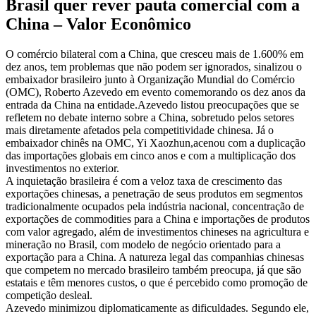
Brasil quer rever pauta comercial com a
China – Valor Econômico
O comércio bilateral com a China, que cresceu mais de 1.600% em
dez anos, tem problemas que não podem ser ignorados, sinalizou o
embaixador brasileiro junto à Organização Mundial do Comércio
(OMC), Roberto Azevedo em evento comemorando os dez anos da
entrada da China na entidade.Azevedo listou preocupações que se
refletem no debate interno sobre a China, sobretudo pelos setores
mais diretamente afetados pela competitividade chinesa. Já o
embaixador chinês na OMC, Yi Xaozhun,acenou com a duplicação
das importações globais em cinco anos e com a multiplicação dos
investimentos no exterior.
A inquietação brasileira é com a veloz taxa de crescimento das
exportações chinesas, a penetração de seus produtos em segmentos
tradicionalmente ocupados pela indústria nacional, concentração de
exportações de commodities para a China e importações de produtos
com valor agregado, além de investimentos chineses na agricultura e
mineração no Brasil, com modelo de negócio orientado para a
exportação para a China. A natureza legal das companhias chinesas
que competem no mercado brasileiro também preocupa, já que são
estatais e têm menores custos, o que é percebido como promoção de
competição desleal.
Azevedo minimizou diplomaticamente as dificuldades. Segundo ele,