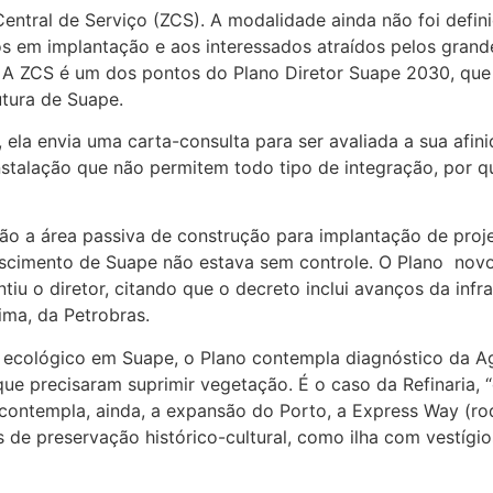
entral de Serviço (ZCS). A modalidade ainda não foi defin
s em implantação e aos interessados atraídos pelos gran
. A ZCS é um dos pontos do Plano Diretor Suape 2030, que 
tura de Suape.
ela envia uma carta-consulta para ser avaliada a sua afin
alação que não permitem todo tipo de integração, por que
tão a área passiva de construção para implantação de proj
scimento de Suape não estava sem controle. O Plano novo
ntiu o diretor, citando que o decreto inclui avanços da inf
ima, da Petrobras.
o ecológico em Suape, o Plano contempla diagnóstico da 
ue precisaram suprimir vegetação. É o caso da Refinaria, 
contempla, ainda, a expansão do Porto, a Express Way (rod
s de preservação histórico-cultural, como ilha com vestígi