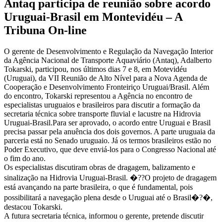
Antaq participa de reunião sobre acordo
Uruguai-Brasil em Montevidéu – A
Tribuna On-line
O gerente de Desenvolvimento e Regulação da Navegação Interior
da Agência Nacional de Transporte Aquaviário (Antaq), Adalberto
Tokarski, participou, nos últimos dias 7 e 8, em Motevidéu
(Uruguai), da VII Reunião de Alto Nível para a Nova Agenda de
Cooperação e Desenvolvimento Fronteiriço Uruguai/Brasil. Além
do encontro, Tokarski representou a Agência no encontro de
especialistas uruguaios e brasileiros para discutir a formação da
secretaria técnica sobre transporte fluvial e lacustre na Hidrovia
Uruguai-Brasil.Para ser aprovado, o acordo entre Uruguai e Brasil
precisa passar pela anuência dos dois governos. A parte uruguaia da
parceria está no Senado uruguaio. Já os termos brasileiros estão no
Poder Executivo, que deve enviá-los para o Congresso Nacional até
o fim do ano.
Os especialistas discutiram obras de dragagem, balizamento e
sinalização na Hidrovia Uruguai-Brasil. �??O projeto de dragagem
está avançando na parte brasileira, o que é fundamental, pois
possibilitará a navegação plena desde o Uruguai até o Brasil�?�,
destacou Tokarski.
A futura secretaria técnica, informou o gerente, pretende discutir