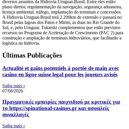
diversos assuntos da Hidrovia Uruguai-Brasil. Entre eles estão:
plano diretor, regulamentação da navegação, segurança aduaneira,
licença ambiental, tráfego, implantação de terminais e concessões.
A Hidrovia Uruguai-Brasil terá 2.200km de extensão e passará no
Brasil pelas lagoas dos Patos e Mirim, as duas no Rio Grande do
Sul, e, pelo Uruguai. Tokarski complementou que estão previstos
recursos no Programa de Aceleração de Crescimento (PAC 2) para
construção e ampliação de terminais hidroviários, que facilitarão a
logística na hidrovia.
Últimas Publicações
Actualité et gains potentiels à portée de main avec
casino en ligne suisse legal pour les joueurs avisés
Saiba mais »
07/08/2026
Πραγματικές εμπειρίες παιχνιδιού με κριτικές για
το https://spinational-casinos.gr και ασφαλείς
συναλλαγές
Saiba mais »