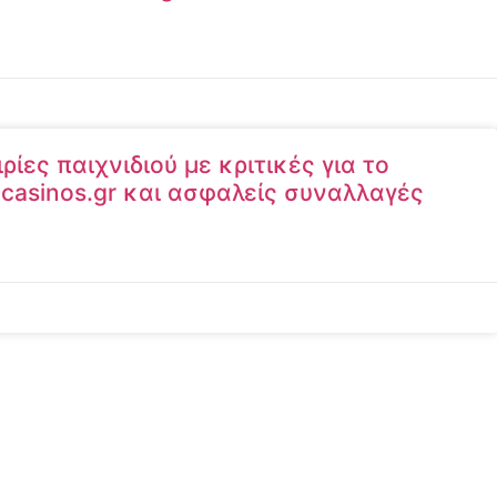
ίες παιχνιδιού με κριτικές για το
l-casinos.gr και ασφαλείς συναλλαγές