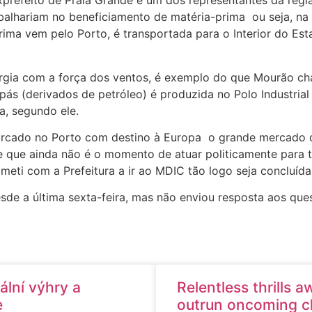
prefeito de Praia Grande e um dos representantes da regiã
lhariam no beneficiamento de matéria-prima ­ ou seja, na
ima vem pelo Porto, é transportada para o Interior do Esta
ergia com a força dos ventos, é exemplo do que Mourão ch
ás (derivados de petróleo) é produzida no Polo Industrial
a, segundo ele.
arcado no Porto com destino à Europa ­ o grande mercado 
 que ainda não é o momento de atuar politicamente para t
ti com a Prefeitura a ir ao MDIC tão logo seja concluída
de a última sexta-feira, mas não enviou resposta aos que
ální výhry a
Relentless thrills 
e
outrun oncoming ch