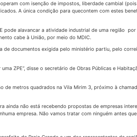
peram com isenção de impostos, liberdade cambial (pois n
ificados. A única condição para quecontem com estes ben
ode alavancar a atividade industrial de uma região ­ por 
ento cabe à União, por meio do MDIC.
 de documentos exigida pelo ministério partiu, pelo correi
 uma ZPE”, disse o secretário de Obras Públicas e Habitaç
ão de metros quadrados na Vila Mirim 3, próximo à chama
tura ainda não está recebendo propostas de empresas inter
nenhuma empresa. Não vamos tratar com ninguém antes que