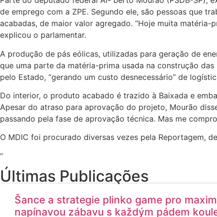
Parte do deputado federal Al- berto Mourão (PSDB-SP), ex
de emprego com a ZPE. Segundo ele, são pessoas que traba
acabadas, de maior valor agregado. “Hoje muita matéria-pr
explicou o parlamentar.
A produção de pás eólicas, utilizadas para geração de en
que uma parte da matéria-prima usada na construção das p
pelo Estado, “gerando um custo desnecessário” de logístic
Do interior, o produto acabado é trazido à Baixada e emb
Apesar do atraso para aprovação do projeto, Mourão disse
passando pela fase de aprovação técnica. Mas me comprome
O MDIC foi procurado diversas vezes pela Reportagem, des
“
Últimas Publicações
Šance a strategie plinko game pro maxim
napínavou zábavu s každým pádem koul