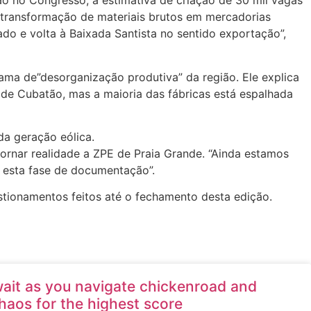
o no Congresso, a estimativa de criação de 30 mil vagas
 transformação de materiais brutos em mercadorias
do e volta à Baixada Santista no sentido exportação”,
ama de”desorganização produtiva” da região. Ele explica
 de Cubatão, mas a maioria das fábricas está espalhada
da geração eólica.
ornar realidade a ZPE de Praia Grande. “Ainda estamos
 esta fase de documentação”.
stionamentos feitos até o fechamento desta edição.
await as you navigate chickenroad and
aos for the highest score