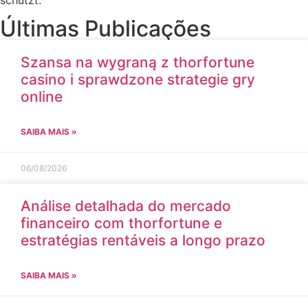
Últimas Publicações
Szansa na wygraną z thorfortune
casino i sprawdzone strategie gry
online
SAIBA MAIS »
06/08/2026
Análise detalhada do mercado
financeiro com thorfortune e
estratégias rentáveis a longo prazo
SAIBA MAIS »