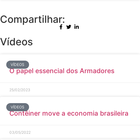
Compartilhar:
Vídeos
VÍDEOS
O papel essencial dos Armadores
25/02/2023
VÍDEOS
Contêiner move a economia brasileira
03/05/2022