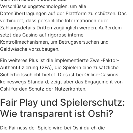
Verschlüsselungstechnologien, um alle
Datenübertragungen auf der Plattform zu schützen. Das
verhindert, dass persönliche Informationen oder
Zahlungsdetails Dritten zugänglich werden. Außerdem
setzt das Casino auf rigorose interne
Kontrollmechanismen, um Betrugsversuchen und
Geldwäsche vorzubeugen.
Ein weiteres Plus ist die implementierte Zwei-Faktor-
Authentifizierung (2FA), die Spielern eine zusätzliche
Sicherheitsschicht bietet. Dies ist bei Online-Casinos
keineswegs Standard, zeigt aber das Engagement von
Oshi für den Schutz der Nutzerkonten.
Fair Play und Spielerschutz:
Wie transparent ist Oshi?
Die Fairness der Spiele wird bei Oshi durch die