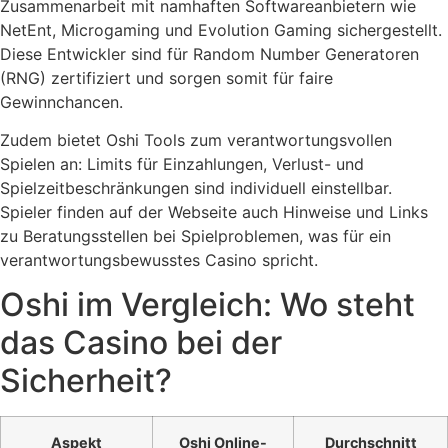
Zusammenarbeit mit namhaften Softwareanbietern wie
NetEnt, Microgaming und Evolution Gaming sichergestellt.
Diese Entwickler sind für Random Number Generatoren
(RNG) zertifiziert und sorgen somit für faire
Gewinnchancen.
Zudem bietet Oshi Tools zum verantwortungsvollen
Spielen an: Limits für Einzahlungen, Verlust- und
Spielzeitbeschränkungen sind individuell einstellbar.
Spieler finden auf der Webseite auch Hinweise und Links
zu Beratungsstellen bei Spielproblemen, was für ein
verantwortungsbewusstes Casino spricht.
Oshi im Vergleich: Wo steht
das Casino bei der
Sicherheit?
Aspekt
Oshi Online-
Durchschnitt