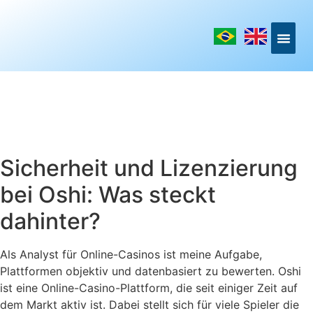
LINKS DE I
Sicherheit und Lizenzierung
bei Oshi: Was steckt
dahinter?
Als Analyst für Online-Casinos ist meine Aufgabe,
Plattformen objektiv und datenbasiert zu bewerten. Oshi
ist eine Online-Casino-Plattform, die seit einiger Zeit auf
dem Markt aktiv ist. Dabei stellt sich für viele Spieler die