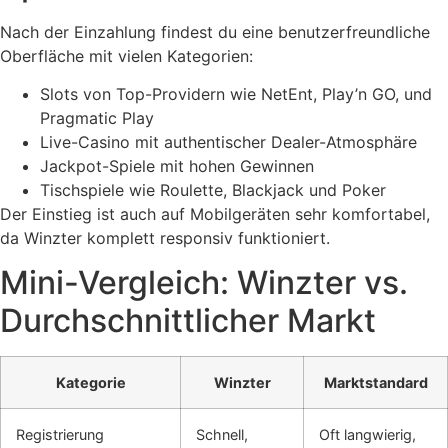
Nach der Einzahlung findest du eine benutzerfreundliche
Oberfläche mit vielen Kategorien:
Slots von Top-Providern wie NetEnt, Play’n GO, und
Pragmatic Play
Live-Casino mit authentischer Dealer-Atmosphäre
Jackpot-Spiele mit hohen Gewinnen
Tischspiele wie Roulette, Blackjack und Poker
Der Einstieg ist auch auf Mobilgeräten sehr komfortabel,
da Winzter komplett responsiv funktioniert.
Mini-Vergleich: Winzter vs.
Durchschnittlicher Markt
Kategorie
Winzter
Marktstandard
Registrierung
Schnell,
Oft langwierig,