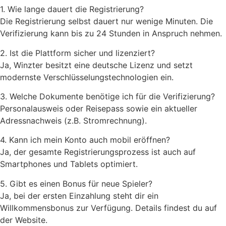
1. Wie lange dauert die Registrierung?
Die Registrierung selbst dauert nur wenige Minuten. Die
Verifizierung kann bis zu 24 Stunden in Anspruch nehmen.
2. Ist die Plattform sicher und lizenziert?
Ja, Winzter besitzt eine deutsche Lizenz und setzt
modernste Verschlüsselungstechnologien ein.
3. Welche Dokumente benötige ich für die Verifizierung?
Personalausweis oder Reisepass sowie ein aktueller
Adressnachweis (z.B. Stromrechnung).
4. Kann ich mein Konto auch mobil eröffnen?
Ja, der gesamte Registrierungsprozess ist auch auf
Smartphones und Tablets optimiert.
5. Gibt es einen Bonus für neue Spieler?
Ja, bei der ersten Einzahlung steht dir ein
Willkommensbonus zur Verfügung. Details findest du auf
der Website.