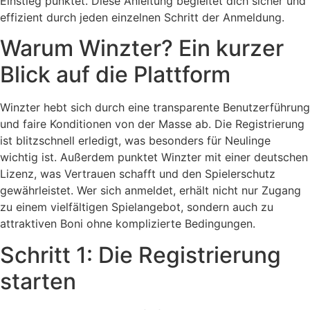
Einstieg punktet. Diese Anleitung begleitet dich sicher und
effizient durch jeden einzelnen Schritt der Anmeldung.
Warum Winzter? Ein kurzer
Blick auf die Plattform
Winzter hebt sich durch eine transparente Benutzerführung
und faire Konditionen von der Masse ab. Die Registrierung
ist blitzschnell erledigt, was besonders für Neulinge
wichtig ist. Außerdem punktet Winzter mit einer deutschen
Lizenz, was Vertrauen schafft und den Spielerschutz
gewährleistet. Wer sich anmeldet, erhält nicht nur Zugang
zu einem vielfältigen Spielangebot, sondern auch zu
attraktiven Boni ohne komplizierte Bedingungen.
Schritt 1: Die Registrierung
starten