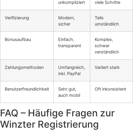
unkompliziert
viele Schritte
Verifizierung
Modern,
Teils
sicher
umständlich
Bonusaufbau
Einfach,
Komplex,
transparent
schwer
verständlich
Zahlungsmethoden
Umfangreich,
Variiert stark
inkl. PayPal
Benutzerfreundlichkeit
Sehr gut,
Oft inkonsistent
auch mobil
FAQ – Häufige Fragen zur
Winzter Registrierung