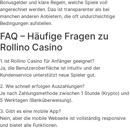
Bonusgelder und klare Regeln, welche Spiele voll
angerechnet werden. Das ist transparenter als bei
manchen anderen Anbietern, die oft undurchsichtige
Bedingungen aufstellen.
FAQ – Häufige Fragen zu
Rollino Casino
1. Ist Rollino Casino für Anfänger geeignet?
Ja, die Benutzeroberfläche ist intuitiv und der
Kundenservice unterstützt neue Spieler gut.
2. Wie schnell erfolgen Auszahlungen?
Je nach Zahlungsmethode zwischen 1 Stunde (Krypto) und
5 Werktagen (Banküberweisung).
3. Gibt es eine mobile App?
Nein, aber die mobile Webseite ist vollständig responsive
und bietet alle Funktionen.