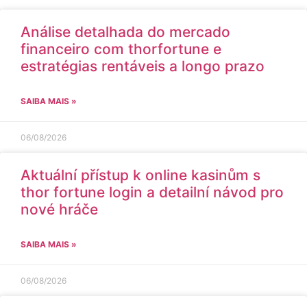
Análise detalhada do mercado
financeiro com thorfortune e
estratégias rentáveis a longo prazo
SAIBA MAIS »
06/08/2026
Aktuální přístup k online kasinům s
thor fortune login a detailní návod pro
nové hráče
SAIBA MAIS »
06/08/2026