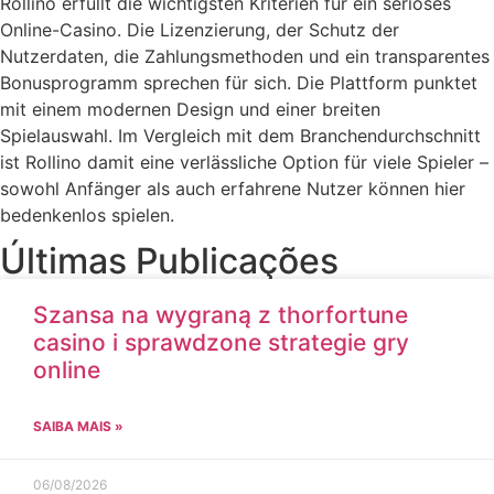
Rollino erfüllt die wichtigsten Kriterien für ein seriöses
Online-Casino. Die Lizenzierung, der Schutz der
Nutzerdaten, die Zahlungsmethoden und ein transparentes
Bonusprogramm sprechen für sich. Die Plattform punktet
mit einem modernen Design und einer breiten
Spielauswahl. Im Vergleich mit dem Branchendurchschnitt
ist Rollino damit eine verlässliche Option für viele Spieler –
sowohl Anfänger als auch erfahrene Nutzer können hier
bedenkenlos spielen.
Últimas Publicações
Szansa na wygraną z thorfortune
casino i sprawdzone strategie gry
online
SAIBA MAIS »
06/08/2026