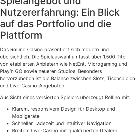
Spielangebot und
Nutzererfahrung: Ein Blick
auf das Portfolio und die
Plattform
Das Rollino Casino präsentiert sich modern und
übersichtlich. Die Spielauswahl umfasst über 1.500 Titel
von etablierten Anbietern wie NetEnt, Microgaming und
Play’n GO sowie neueren Studios. Besonders
hervorzuheben ist die Balance zwischen Slots, Tischspielen
und Live-Casino-Angeboten.
Aus Sicht eines versierten Spielers überzeugt Rollino mit:
Klarem, responsivem Design für Desktop und
Mobilgeräte
Schneller Ladezeit und intuitiver Navigation
Breitem Live-Casino mit qualifizierten Dealern