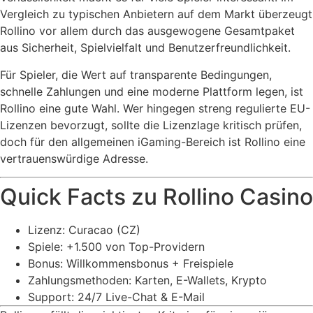
Vergleich zu typischen Anbietern auf dem Markt überzeugt
Rollino vor allem durch das ausgewogene Gesamtpaket
aus Sicherheit, Spielvielfalt und Benutzerfreundlichkeit.
Für Spieler, die Wert auf transparente Bedingungen,
schnelle Zahlungen und eine moderne Plattform legen, ist
Rollino eine gute Wahl. Wer hingegen streng regulierte EU-
Lizenzen bevorzugt, sollte die Lizenzlage kritisch prüfen,
doch für den allgemeinen iGaming-Bereich ist Rollino eine
vertrauenswürdige Adresse.
Quick Facts zu Rollino Casino
Lizenz: Curacao (CZ)
Spiele: +1.500 von Top-Providern
Bonus: Willkommensbonus + Freispiele
Zahlungsmethoden: Karten, E-Wallets, Krypto
Support: 24/7 Live-Chat & E-Mail