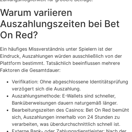
Warum variieren
Auszahlungszeiten bei Bet
On Red?
Ein häufiges Missverständnis unter Spielern ist der
Eindruck, Auszahlungen würden ausschließlich von der
Plattform bestimmt. Tatsächlich beeinflussen mehrere
Faktoren die Gesamtdauer:
Verifikation: Ohne abgeschlossene Identitätsprüfung
verzögert sich die Auszahlung.
Auszahlungsmethode: E-Wallets sind schneller,
Banküberweisungen dauern naturgemäß länger.
Bearbeitungszeiten des Casinos: Bet On Red bemüht
sich, Auszahlungen innerhalb von 24 Stunden zu
verarbeiten, was überdurchschnittlich schnell ist.
Externe Bank- oder Zahlungsdienstleister: Nach der