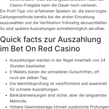
Casino-Freigabe kann die Dauer noch variieren.
Ein Profi-Tipp von erfahrenen Spielern ist, die bevorzugte
Zahlungsmethode bereits bei der ersten Einzahlung
auszuwählen und die Verifikation frühzeitig abzuschließen.
So sind spätere Auszahlungen schnellstmöglich abrufbar.
Quick facts zur Auszahlung
im Bet On Red Casino
Auszahlungen werden in der Regel innerhalb von 24
Stunden bearbeitet.
E-Wallets bieten die schnellsten Gutschriften, oft
noch am selben Tag.
Die Identitätsprüfung ist verpflichtend und essenziell
für schnelle Auszahlungen.
Banküberweisungen sind sicher, aber die langsamste
Methode.
Höhere Gewinnbeträge können zusätzliche Prüfungen