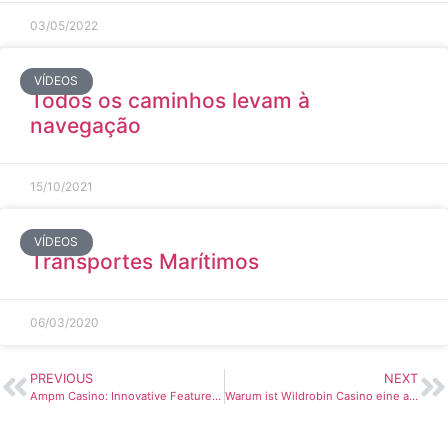
03/05/2022
VÍDEOS
Todos os caminhos levam à
navegação
15/10/2021
VÍDEOS
Transportes Marítimos
06/03/2020
PREVIOUS
NEXT
Ampm Casino: Innovative Features und technische Umsetzung im Überblick
Warum ist Wildrobin Casino eine attraktive Plattform für Spieler?