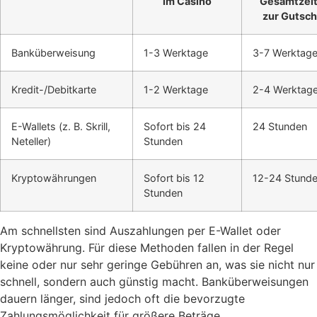
im Casino
Gesamtzeit
zur Gutsch
Banküberweisung
1-3 Werktage
3-7 Werktag
Kredit-/Debitkarte
1-2 Werktage
2-4 Werktag
E-Wallets (z. B. Skrill,
Sofort bis 24
24 Stunden
Neteller)
Stunden
Kryptowährungen
Sofort bis 12
12-24 Stund
Stunden
Am schnellsten sind Auszahlungen per E-Wallet oder
Kryptowährung. Für diese Methoden fallen in der Regel
keine oder nur sehr geringe Gebühren an, was sie nicht nur
schnell, sondern auch günstig macht. Banküberweisungen
dauern länger, sind jedoch oft die bevorzugte
Zahlungsmöglichkeit für größere Beträge.