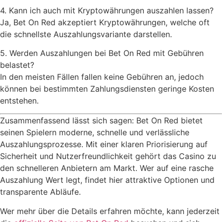
4. Kann ich auch mit Kryptowährungen auszahlen lassen?
Ja, Bet On Red akzeptiert Kryptowährungen, welche oft
die schnellste Auszahlungsvariante darstellen.
5. Werden Auszahlungen bei Bet On Red mit Gebühren
belastet?
In den meisten Fällen fallen keine Gebühren an, jedoch
können bei bestimmten Zahlungsdiensten geringe Kosten
entstehen.
Zusammenfassend lässt sich sagen: Bet On Red bietet
seinen Spielern moderne, schnelle und verlässliche
Auszahlungsprozesse. Mit einer klaren Priorisierung auf
Sicherheit und Nutzerfreundlichkeit gehört das Casino zu
den schnelleren Anbietern am Markt. Wer auf eine rasche
Auszahlung Wert legt, findet hier attraktive Optionen und
transparente Abläufe.
Wer mehr über die Details erfahren möchte, kann jederzeit