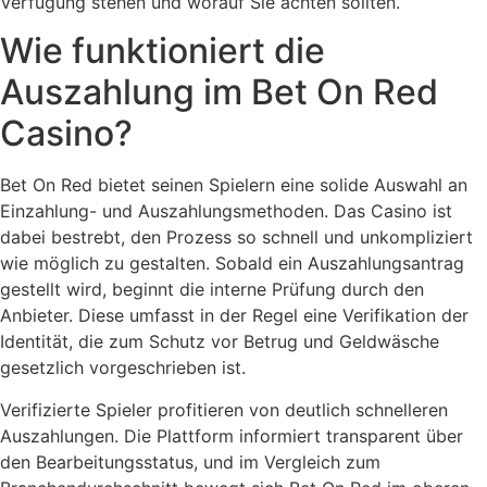
Verfügung stehen und worauf Sie achten sollten.
Wie funktioniert die
Auszahlung im Bet On Red
Casino?
Bet On Red bietet seinen Spielern eine solide Auswahl an
Einzahlung- und Auszahlungsmethoden. Das Casino ist
dabei bestrebt, den Prozess so schnell und unkompliziert
wie möglich zu gestalten. Sobald ein Auszahlungsantrag
gestellt wird, beginnt die interne Prüfung durch den
Anbieter. Diese umfasst in der Regel eine Verifikation der
Identität, die zum Schutz vor Betrug und Geldwäsche
gesetzlich vorgeschrieben ist.
Verifizierte Spieler profitieren von deutlich schnelleren
Auszahlungen. Die Plattform informiert transparent über
den Bearbeitungsstatus, und im Vergleich zum