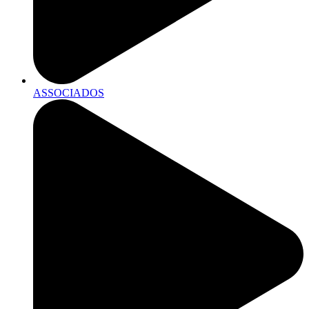
ASSOCIADOS