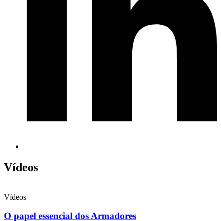
Vídeos
Vídeos
O papel essencial dos Armadores