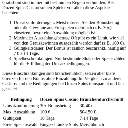
Gratisboni sind immer mit bestimmten Regeln verbunden. Bei
Dozen Spins Casino sollten Spieler vor allem diese Aspekte
beachten:
Umsatzanforderungen: Meist müssen Sie den Bonusbetrag
oder die Gewinne aus Freispielen mehrfach (z.B. 30x)
einsetzen, bevor eine Auszahlung möglich ist.
Maximaler Auszahlungsbetrag: Oft gibt es ein Limit, wie viel
von den Gratisgewinnen ausgezahlt werden darf (z.B. 100 €).
Gültigkeitsdauer: Der Bonus ist zeitlich beschränkt, häufig auf
7 bis 14 Tage.
Spielbeschränkungen: Nur bestimmte Slots oder Spiele zählen
für die Erfüllung der Umsatzbedingungen.
Diese Einschränkungen sind branchenüblich, setzen aber klare
Grenzen für den Bonus ohne Einzahlung. Im Vergleich zu anderen
Casinos sind die Bedingungen bei Dozen Spins transparent und fair
gestaltet.
Bedingung
Dozen Spins Casino
Branchendurchschnitt
Umsatzanforderung
30x Bonusbetrag
30-40x
Max. Auszahlung
100 €
50-150 €
Gültigkeit
10 Tage
7-14 Tage
Freie Spielauswahl
Eingeschränkte Slots
Meist ähnlich