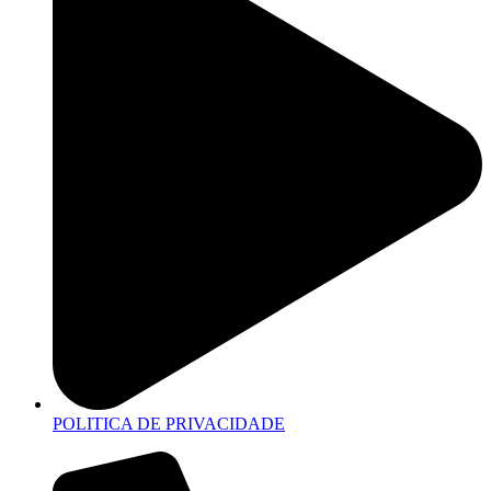
POLITICA DE PRIVACIDADE