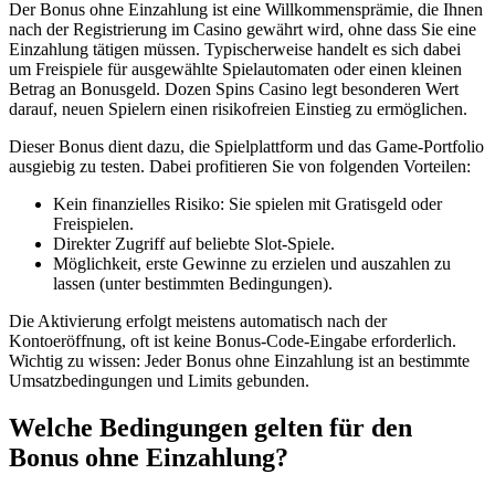
Der Bonus ohne Einzahlung ist eine Willkommensprämie, die Ihnen
nach der Registrierung im Casino gewährt wird, ohne dass Sie eine
Einzahlung tätigen müssen. Typischerweise handelt es sich dabei
um Freispiele für ausgewählte Spielautomaten oder einen kleinen
Betrag an Bonusgeld. Dozen Spins Casino legt besonderen Wert
darauf, neuen Spielern einen risikofreien Einstieg zu ermöglichen.
Dieser Bonus dient dazu, die Spielplattform und das Game-Portfolio
ausgiebig zu testen. Dabei profitieren Sie von folgenden Vorteilen:
Kein finanzielles Risiko: Sie spielen mit Gratisgeld oder
Freispielen.
Direkter Zugriff auf beliebte Slot-Spiele.
Möglichkeit, erste Gewinne zu erzielen und auszahlen zu
lassen (unter bestimmten Bedingungen).
Die Aktivierung erfolgt meistens automatisch nach der
Kontoeröffnung, oft ist keine Bonus-Code-Eingabe erforderlich.
Wichtig zu wissen: Jeder Bonus ohne Einzahlung ist an bestimmte
Umsatzbedingungen und Limits gebunden.
Welche Bedingungen gelten für den
Bonus ohne Einzahlung?