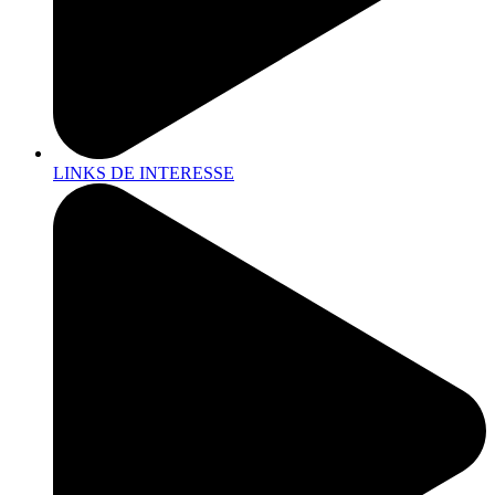
LINKS DE INTERESSE