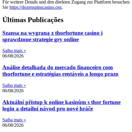
Für weitere Details und den direkten Zugang zur Plattform besuchen
Sie
https://dozenspinscasino.org
.
Últimas Publicações
Szansa na wygraną z thorfortune casino i
sprawdzone strategie gry online
Saiba mais »
06/08/2026
Análise detalhada do mercado financeiro com
thorfortune e estratégias rentáveis a longo prazo
Saiba mais »
06/08/2026
Aktuální přístup k online kasinům s thor fortune
login a detailní návod pro nové hráče
Saiba mais »
06/08/2026