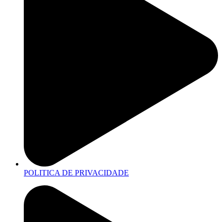
POLITICA DE PRIVACIDADE