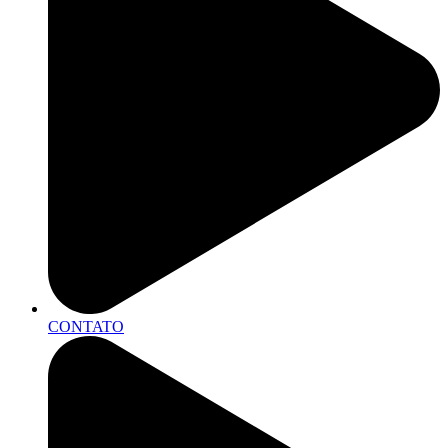
CONTATO