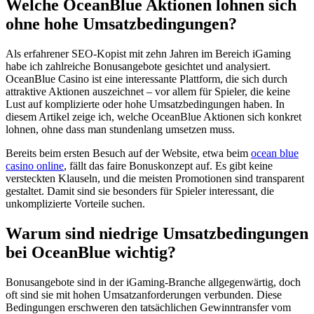
Welche OceanBlue Aktionen lohnen sich
ohne hohe Umsatzbedingungen?
Als erfahrener SEO-Kopist mit zehn Jahren im Bereich iGaming
habe ich zahlreiche Bonusangebote gesichtet und analysiert.
OceanBlue Casino ist eine interessante Plattform, die sich durch
attraktive Aktionen auszeichnet – vor allem für Spieler, die keine
Lust auf komplizierte oder hohe Umsatzbedingungen haben. In
diesem Artikel zeige ich, welche OceanBlue Aktionen sich konkret
lohnen, ohne dass man stundenlang umsetzen muss.
Bereits beim ersten Besuch auf der Website, etwa beim
ocean blue
casino​ online
, fällt das faire Bonuskonzept auf. Es gibt keine
versteckten Klauseln, und die meisten Promotionen sind transparent
gestaltet. Damit sind sie besonders für Spieler interessant, die
unkomplizierte Vorteile suchen.
Warum sind niedrige Umsatzbedingungen
bei OceanBlue wichtig?
Bonusangebote sind in der iGaming-Branche allgegenwärtig, doch
oft sind sie mit hohen Umsatzanforderungen verbunden. Diese
Bedingungen erschweren den tatsächlichen Gewinntransfer vom