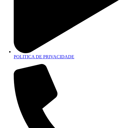
POLITICA DE PRIVACIDADE