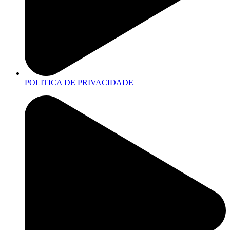
POLITICA DE PRIVACIDADE