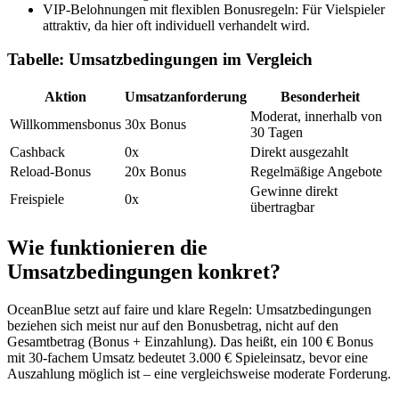
VIP-Belohnungen mit flexiblen Bonusregeln: Für Vielspieler
attraktiv, da hier oft individuell verhandelt wird.
Tabelle: Umsatzbedingungen im Vergleich
Aktion
Umsatzanforderung
Besonderheit
Moderat, innerhalb von
Willkommensbonus
30x Bonus
30 Tagen
Cashback
0x
Direkt ausgezahlt
Reload-Bonus
20x Bonus
Regelmäßige Angebote
Gewinne direkt
Freispiele
0x
übertragbar
Wie funktionieren die
Umsatzbedingungen konkret?
OceanBlue setzt auf faire und klare Regeln: Umsatzbedingungen
beziehen sich meist nur auf den Bonusbetrag, nicht auf den
Gesamtbetrag (Bonus + Einzahlung). Das heißt, ein 100 € Bonus
mit 30-fachem Umsatz bedeutet 3.000 € Spieleinsatz, bevor eine
Auszahlung möglich ist – eine vergleichsweise moderate Forderung.