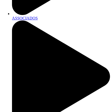
ASSOCIADOS