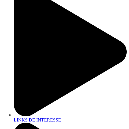
LINKS DE INTERESSE