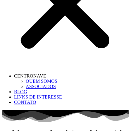
CENTRONAVE
QUEM SOMOS
ASSOCIADOS
BLOG
LINKS DE INTERESSE
CONTATO