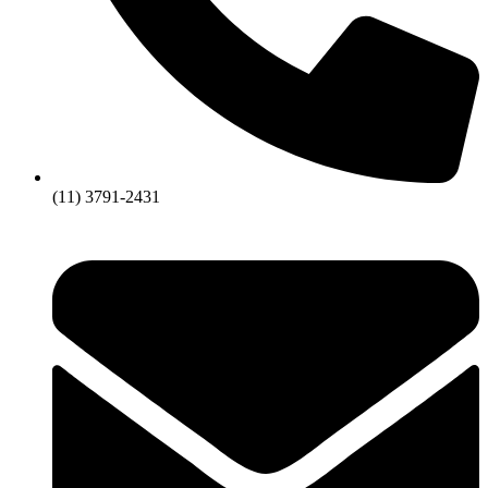
(11) 3791-2431