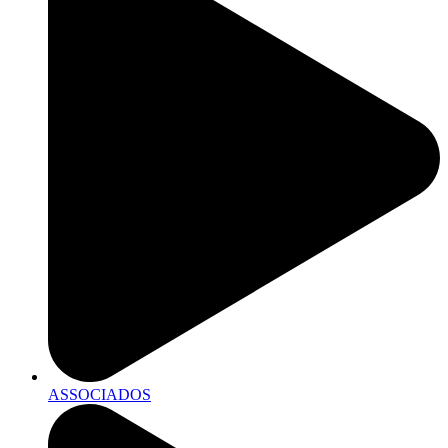
ASSOCIADOS