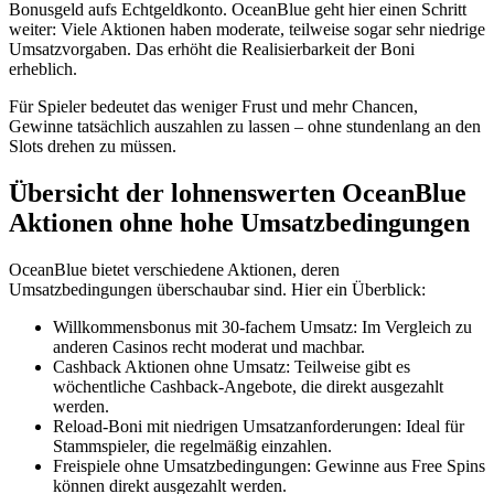
Bonusgeld aufs Echtgeldkonto. OceanBlue geht hier einen Schritt
weiter: Viele Aktionen haben moderate, teilweise sogar sehr niedrige
Umsatzvorgaben. Das erhöht die Realisierbarkeit der Boni
erheblich.
Für Spieler bedeutet das weniger Frust und mehr Chancen,
Gewinne tatsächlich auszahlen zu lassen – ohne stundenlang an den
Slots drehen zu müssen.
Übersicht der lohnenswerten OceanBlue
Aktionen ohne hohe Umsatzbedingungen
OceanBlue bietet verschiedene Aktionen, deren
Umsatzbedingungen überschaubar sind. Hier ein Überblick:
Willkommensbonus mit 30-fachem Umsatz: Im Vergleich zu
anderen Casinos recht moderat und machbar.
Cashback Aktionen ohne Umsatz: Teilweise gibt es
wöchentliche Cashback-Angebote, die direkt ausgezahlt
werden.
Reload-Boni mit niedrigen Umsatzanforderungen: Ideal für
Stammspieler, die regelmäßig einzahlen.
Freispiele ohne Umsatzbedingungen: Gewinne aus Free Spins
können direkt ausgezahlt werden.