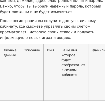
как имя, фамилия, адрес электронной почты и пароль.
Важно, чтобы вы выбрали надежный пароль, который
будет сложным и не будет изменяться.
После регистрации вы получите доступ к личному
кабинету, где сможете управлять своим счетом,
просматривать историю своих ставок и получать
информацию о новых играх и акциях.
Личные
Описание
Имя
Ваше имя,
Фамил
данные
которое
будет
отображаться
в личном
кабинете