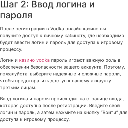
Шаг 2: Ввод логина и
пароля
После регистрации в Vodka онлайн казино вы
получите доступ к личному кабинету, где необходимо
будет ввести логин и пароль для доступа к игровому
процессу.
Логин и
казино vodka
пароль играют важную роль в
обеспечении безопасности вашего аккаунта. Поэтому,
пожалуйста, выберите надежные и сложные пароли,
чтобы предотвратить доступ к вашему аккаунту
третьим лицам.
Ввод логина и пароля происходит на странице входа,
которая доступна после регистрации. Введите свой
логин и пароль, а затем нажмите на кнопку “Войти” для
доступа к игровому процессу.