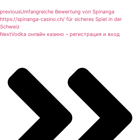
previous
Umfangreiche Bewertung von Spinanga
https://spinanga-casino.ch/ für sicheres Spiel in der
Schweiz
Next
Vodka онлайн казино – регистрация и вход