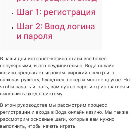
Шаг 1: регистрация
Шаг 2: Ввод логина
и пароля
В наши дни интернет-казино стали все более
популярными, и это неудивительно. Вода онлайн
казино предлагает игрокам широкий спектр игр,
включая рулетку, блэкджек, покер и многое другое. Но
чтобы начать играть, вам нужно зарегистрироваться и
выполнить вход в систему.
В этом руководстве мы рассмотрим процесс
регистрации и входа в Вода онлайн казино. Мы также
рассмотрим основные шаги, которые вам нужно
выполнить, чтобы начать играть.