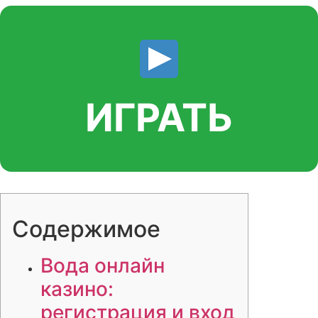
ИГРАТЬ
Содержимое
Вода онлайн
казино:
регистрация и вход