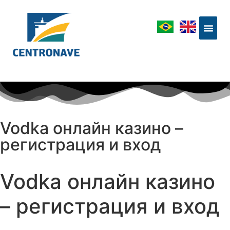
Vodka онлайн казино –
регистрация и вход
Vodka онлайн казино
– регистрация и вход