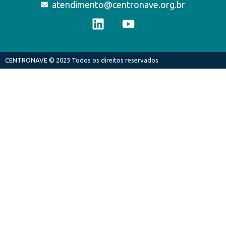
atendimento@centronave.org.br
CENTRONAVE © 2023 Todos os direitos reservados