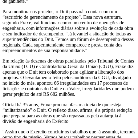
de gabinete.”
Para monitorar os projetos, o Dnit passará a contar com um
“escritório de gerenciamento de projeto”. Essa nova estrutura,
segundo Fraxe, vai funcionar como um centro de operações de
engenharia, com informações diárias sobre a evolução de cada obra
e seu indicador de desempenho. “Já levantei a situação de todas as
superintendências do Dnit. Temos um fórum de desempenho dessas
regionais. Cada superintendente comparece e presta conta dos
empreendimentos de sua responsabilidade.”
Em relação às dezenas de obras paralisadas pelo Tribunal de Contas
da União (TCU) e Controladoria-Geral da União (CGU), Fraxe diz
apenas que o Dnit tem colaborado para agilizar a liberação dos
projetos. O levantamento feito pelos auditores da CGU, divulgado
no início do mês, apontou 66 irregularidades em 17 processos de
licitações e contratos do Dnit e da Valec, irregularidades que podem
gerar prejuízo de até R$ 682 milhões.
Oficial há 35 anos, Fraxe procura afastar a ideia de que esteja
“militarizando” o Dnit. O reflexo disso, afirma, é a própria redução
que prepara para as obras que são repassadas pela autarquia à
divisão de engenharia do Exército.
“Assim que o Exército concluir os trabalhos que já assumiu, teremos
outro tipo de missão. Vamos buscar trabalhos permanentes de