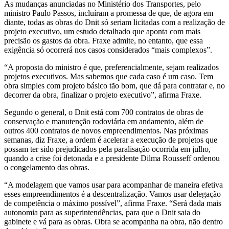
As mudanças anunciadas no Ministério dos Transportes, pelo
ministro Paulo Passos, incluíram a promessa de que, de agora em
diante, todas as obras do Dnit só seriam licitadas com a realização de
projeto executivo, um estudo detalhado que aponta com mais
precisão os gastos da obra. Fraxe admite, no entanto, que essa
exigência só ocorrerá nos casos considerados “mais complexos”.
“A proposta do ministro é que, preferencialmente, sejam realizados
projetos executivos. Mas sabemos que cada caso é um caso. Tem
obra simples com projeto básico tão bom, que dá para contratar e, no
decorrer da obra, finalizar o projeto executivo”, afirma Fraxe.
Segundo o general, o Dnit está com 700 contratos de obras de
conservação e manutenção rodoviária em andamento, além de
outros 400 contratos de novos empreendimentos. Nas próximas
semanas, diz Fraxe, a ordem é acelerar a execução de projetos que
possam ter sido prejudicados pela paralisação ocorrida em julho,
quando a crise foi detonada e a presidente Dilma Rousseff ordenou
o congelamento das obras.
“A modelagem que vamos usar para acompanhar de maneira efetiva
esses empreendimentos é a descentralização. Vamos usar delegação
de competência o máximo possível”, afirma Fraxe. “Será dada mais
autonomia para as superintendências, para que o Dnit saia do
gabinete e vá para as obras. Obra se acompanha na obra, não dentro