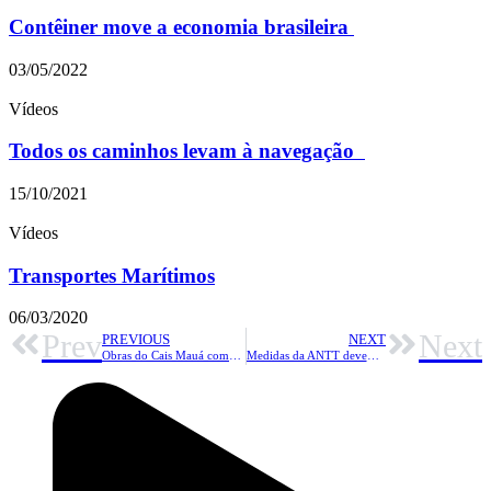
Contêiner move a economia brasileira
03/05/2022
Vídeos
Todos os caminhos levam à navegação
15/10/2021
Vídeos
Transportes Marítimos
06/03/2020
Prev
Next
PREVIOUS
NEXT
Obras do Cais Mauá começam até março 2012 – Jornal do Commercio
Medidas da ANTT devem reduzir custos no setor ferroviário – Folha de S. Paulo