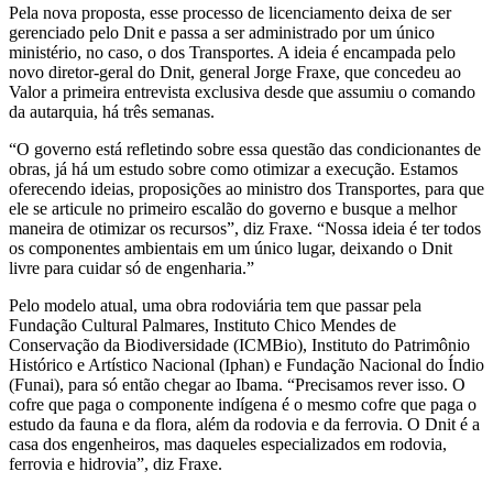
Pela nova proposta, esse processo de licenciamento deixa de ser
gerenciado pelo Dnit e passa a ser administrado por um único
ministério, no caso, o dos Transportes. A ideia é encampada pelo
novo diretor-geral do Dnit, general Jorge Fraxe, que concedeu ao
Valor a primeira entrevista exclusiva desde que assumiu o comando
da autarquia, há três semanas.
“O governo está refletindo sobre essa questão das condicionantes de
obras, já há um estudo sobre como otimizar a execução. Estamos
oferecendo ideias, proposições ao ministro dos Transportes, para que
ele se articule no primeiro escalão do governo e busque a melhor
maneira de otimizar os recursos”, diz Fraxe. “Nossa ideia é ter todos
os componentes ambientais em um único lugar, deixando o Dnit
livre para cuidar só de engenharia.”
Pelo modelo atual, uma obra rodoviária tem que passar pela
Fundação Cultural Palmares, Instituto Chico Mendes de
Conservação da Biodiversidade (ICMBio), Instituto do Patrimônio
Histórico e Artístico Nacional (Iphan) e Fundação Nacional do Índio
(Funai), para só então chegar ao Ibama. “Precisamos rever isso. O
cofre que paga o componente indígena é o mesmo cofre que paga o
estudo da fauna e da flora, além da rodovia e da ferrovia. O Dnit é a
casa dos engenheiros, mas daqueles especializados em rodovia,
ferrovia e hidrovia”, diz Fraxe.