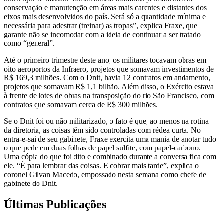
conservação e manutenção em áreas mais carentes e distantes dos
eixos mais desenvolvidos do país. Será só a quantidade mínima e
necessária para adestrar (treinar) as tropas”, explica Fraxe, que
garante não se incomodar com a ideia de continuar a ser tratado
como “general”.
Até o primeiro trimestre deste ano, os militares tocavam obras em
oito aeroportos da Infraero, projetos que somavam investimentos de
R$ 169,3 milhões. Com o Dnit, havia 12 contratos em andamento,
projetos que somavam R$ 1,1 bilhão. Além disso, o Exército estava
à frente de lotes de obras na transposição do rio São Francisco, com
contratos que somavam cerca de R$ 300 milhões.
Se o Dnit foi ou não militarizado, o fato é que, ao menos na rotina
da diretoria, as coisas têm sido controladas com rédea curta. No
entra-e-sai de seu gabinete, Fraxe exercita uma mania de anotar tudo
o que pede em duas folhas de papel sulfite, com papel-carbono.
Uma cópia do que foi dito e combinado durante a conversa fica com
ele. “É para lembrar das coisas. E cobrar mais tarde”, explica o
coronel Gilvan Macedo, empossado nesta semana como chefe de
gabinete do Dnit.
Últimas Publicações