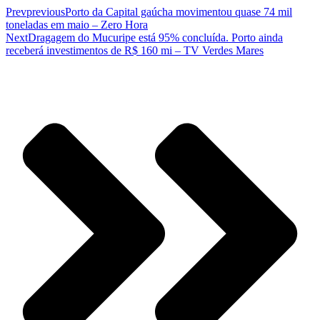
Prev
previous
Porto da Capital gaúcha movimentou quase 74 mil
toneladas em maio – Zero Hora
Next
Dragagem do Mucuripe está 95% concluída. Porto ainda
receberá investimentos de R$ 160 mi – TV Verdes Mares