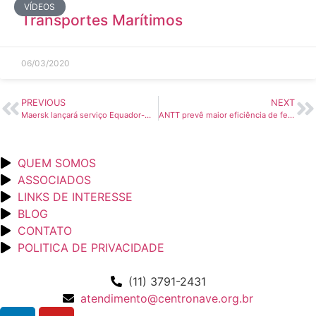
VÍDEOS
Transportes Marítimos
06/03/2020
PREVIOUS
NEXT
Maersk lançará serviço Equador-Mar Negro – Guia Marítimo
ANTT prevê maior eficiência de ferrovias com novas regras – Valor Econômico
QUEM SOMOS
ASSOCIADOS
LINKS DE INTERESSE
BLOG
CONTATO
POLITICA DE PRIVACIDADE
(11) 3791-2431
atendimento@centronave.org.br