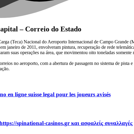
apital – Correio do Estado
e Carga (Teca) Nacional do Aeroporto Internacional de Campo Grande (
 em janeiro de 2011, envolveram pintura, recuperação de rede telemática
çaram suas operações na área, que movimentou oito toneladas somente n
eios no aeroporto, com a abertura de passagem no sistema de pista e pát
ação.
no en ligne suisse legal pour les joueurs avisés
https://spinational-casinos.gr και ασφαλείς συναλλαγές