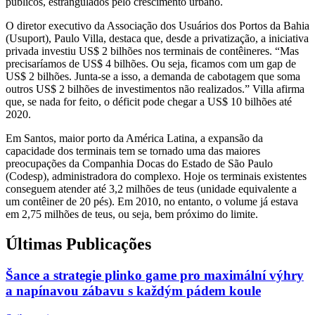
públicos, estrangulados pelo crescimento urbano.
O diretor executivo da Associação dos Usuários dos Portos da Bahia
(Usuport), Paulo Villa, destaca que, desde a privatização, a iniciativa
privada investiu US$ 2 bilhões nos terminais de contêineres. “Mas
precisaríamos de US$ 4 bilhões. Ou seja, ficamos com um gap de
US$ 2 bilhões. Junta-se a isso, a demanda de cabotagem que soma
outros US$ 2 bilhões de investimentos não realizados.” Villa afirma
que, se nada for feito, o déficit pode chegar a US$ 10 bilhões até
2020.
Em Santos, maior porto da América Latina, a expansão da
capacidade dos terminais tem se tornado uma das maiores
preocupações da Companhia Docas do Estado de São Paulo
(Codesp), administradora do complexo. Hoje os terminais existentes
conseguem atender até 3,2 milhões de teus (unidade equivalente a
um contêiner de 20 pés). Em 2010, no entanto, o volume já estava
em 2,75 milhões de teus, ou seja, bem próximo do limite.
Últimas Publicações
Šance a strategie plinko game pro maximální výhry
a napínavou zábavu s každým pádem koule