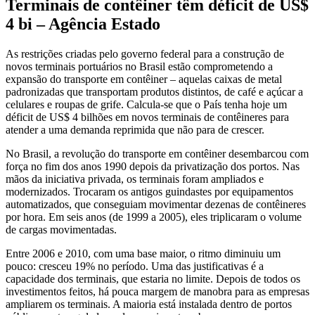
Terminais de contêiner têm déficit de US$
4 bi – Agência Estado
As restrições criadas pelo governo federal para a construção de
novos terminais portuários no Brasil estão comprometendo a
expansão do transporte em contêiner – aquelas caixas de metal
padronizadas que transportam produtos distintos, de café e açúcar a
celulares e roupas de grife. Calcula-se que o País tenha hoje um
déficit de US$ 4 bilhões em novos terminais de contêineres para
atender a uma demanda reprimida que não para de crescer.
No Brasil, a revolução do transporte em contêiner desembarcou com
força no fim dos anos 1990 depois da privatização dos portos. Nas
mãos da iniciativa privada, os terminais foram ampliados e
modernizados. Trocaram os antigos guindastes por equipamentos
automatizados, que conseguiam movimentar dezenas de contêineres
por hora. Em seis anos (de 1999 a 2005), eles triplicaram o volume
de cargas movimentadas.
Entre 2006 e 2010, com uma base maior, o ritmo diminuiu um
pouco: cresceu 19% no período. Uma das justificativas é a
capacidade dos terminais, que estaria no limite. Depois de todos os
investimentos feitos, há pouca margem de manobra para as empresas
ampliarem os terminais. A maioria está instalada dentro de portos