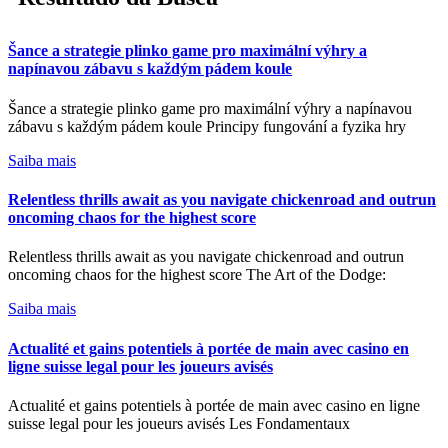
Šance a strategie plinko game pro maximální výhry a
napínavou zábavu s každým pádem koule
Šance a strategie plinko game pro maximální výhry a napínavou
zábavu s každým pádem koule Principy fungování a fyzika hry
Saiba mais
Relentless thrills await as you navigate chickenroad and outrun
oncoming chaos for the highest score
Relentless thrills await as you navigate chickenroad and outrun
oncoming chaos for the highest score The Art of the Dodge:
Saiba mais
Actualité et gains potentiels à portée de main avec casino en
ligne suisse legal pour les joueurs avisés
Actualité et gains potentiels à portée de main avec casino en ligne
suisse legal pour les joueurs avisés Les Fondamentaux