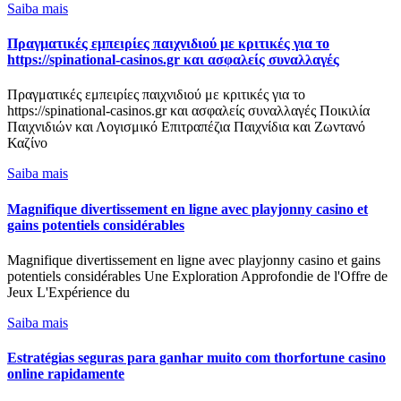
Saiba mais
Πραγματικές εμπειρίες παιχνιδιού με κριτικές για το
https://spinational-casinos.gr και ασφαλείς συναλλαγές
Πραγματικές εμπειρίες παιχνιδιού με κριτικές για το
https://spinational-casinos.gr και ασφαλείς συναλλαγές Ποικιλία
Παιχνιδιών και Λογισμικό Επιτραπέζια Παιχνίδια και Ζωντανό
Καζίνο
Saiba mais
Magnifique divertissement en ligne avec playjonny casino et
gains potentiels considérables
Magnifique divertissement en ligne avec playjonny casino et gains
potentiels considérables Une Exploration Approfondie de l'Offre de
Jeux L'Expérience du
Saiba mais
Estratégias seguras para ganhar muito com thorfortune casino
online rapidamente