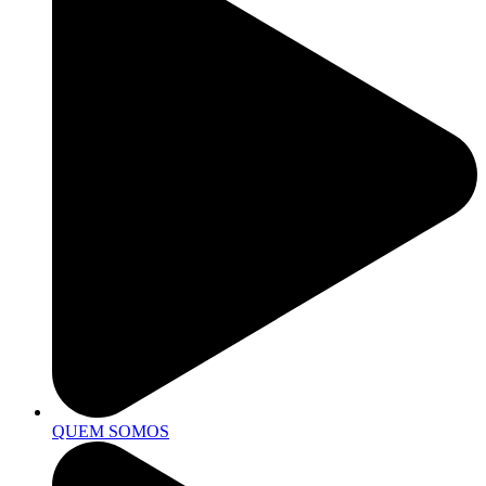
QUEM SOMOS