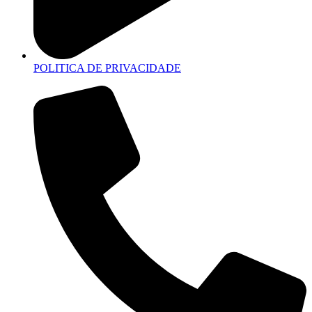
POLITICA DE PRIVACIDADE