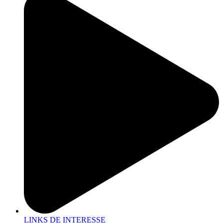
LINKS DE INTERESSE