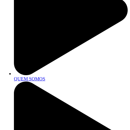
QUEM SOMOS