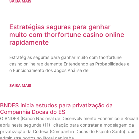
SAIBA MAIS
Estratégias seguras para ganhar
muito com thorfortune casino online
rapidamente
Estratégias seguras para ganhar muito com thorfortune
casino online rapidamente Entendendo as Probabilidades e
o Funcionamento dos Jogos Análise de
SAIBA MAIS
BNDES inicia estudos para privatização da
Companhia Docas do ES
O BNDES (Banco Nacional de Desenvolvimento Econômico e Social)
abriu nesta segunda (11) licitação para contratar a modelagem da
privatização da Codesa (Companhia Docas do Espírito Santo), que
administra portos no litoral capixaba.