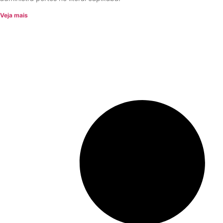
Veja mais