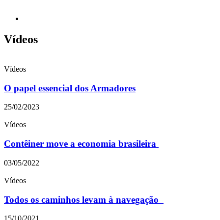
Vídeos
Vídeos
O papel essencial dos Armadores
25/02/2023
Vídeos
Contêiner move a economia brasileira
03/05/2022
Vídeos
Todos os caminhos levam à navegação
15/10/2021