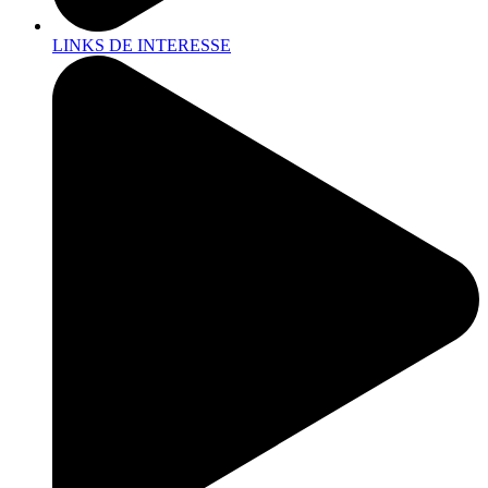
LINKS DE INTERESSE