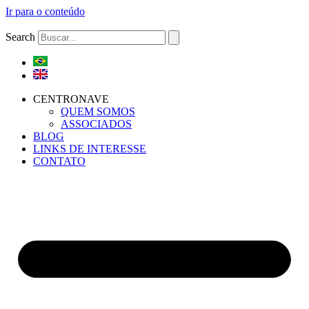
Ir para o conteúdo
Search
CENTRONAVE
QUEM SOMOS
ASSOCIADOS
BLOG
LINKS DE INTERESSE
CONTATO