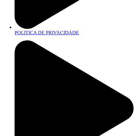
POLITICA DE PRIVACIDADE