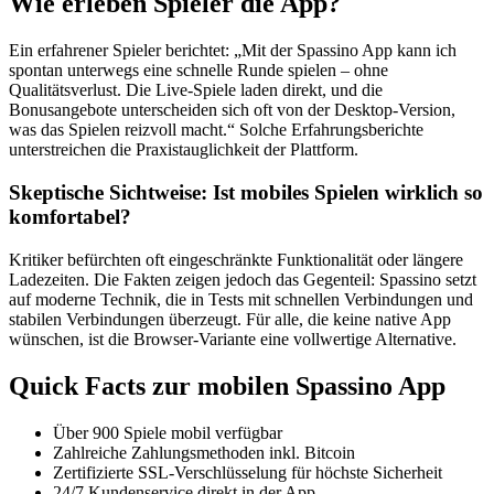
Wie erleben Spieler die App?
Ein erfahrener Spieler berichtet: „Mit der Spassino App kann ich
spontan unterwegs eine schnelle Runde spielen – ohne
Qualitätsverlust. Die Live-Spiele laden direkt, und die
Bonusangebote unterscheiden sich oft von der Desktop-Version,
was das Spielen reizvoll macht.“ Solche Erfahrungsberichte
unterstreichen die Praxistauglichkeit der Plattform.
Skeptische Sichtweise: Ist mobiles Spielen wirklich so
komfortabel?
Kritiker befürchten oft eingeschränkte Funktionalität oder längere
Ladezeiten. Die Fakten zeigen jedoch das Gegenteil: Spassino setzt
auf moderne Technik, die in Tests mit schnellen Verbindungen und
stabilen Verbindungen überzeugt. Für alle, die keine native App
wünschen, ist die Browser-Variante eine vollwertige Alternative.
Quick Facts zur mobilen Spassino App
Über 900 Spiele mobil verfügbar
Zahlreiche Zahlungsmethoden inkl. Bitcoin
Zertifizierte SSL-Verschlüsselung für höchste Sicherheit
24/7 Kundenservice direkt in der App