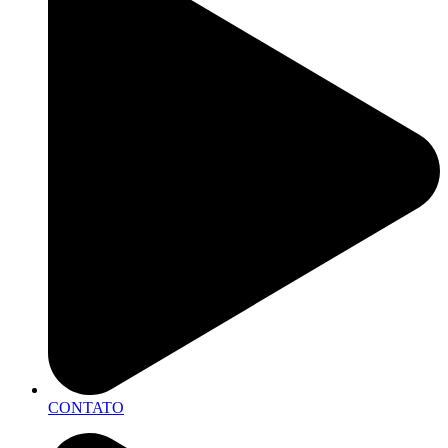
CONTATO