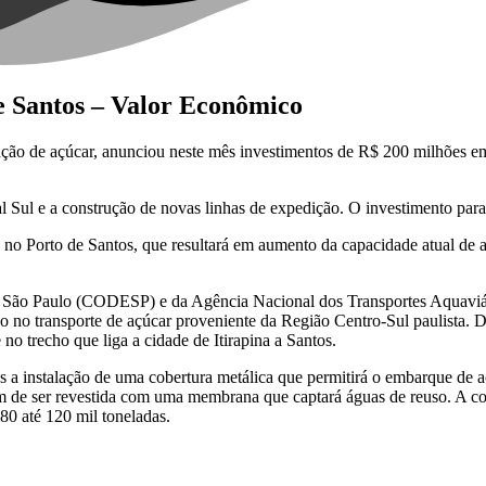
e Santos – Valor Econômico
 de açúcar, anunciou neste mês investimentos de R$ 200 milhões em su
l Sul e a construção de novas linhas de expedição. O investimento par
no Porto de Santos, que resultará em aumento da capacidade atual de 
e São Paulo (CODESP) e da Agência Nacional dos Transportes Aquaviár
io no transporte de açúcar proveniente da Região Centro-Sul paulista.
no trecho que liga a cidade de Itirapina a Santos.
s a instalação de uma cobertura metálica que permitirá o embarque de 
lém de ser revestida com uma membrana que captará águas de reuso. A c
80 até 120 mil toneladas.