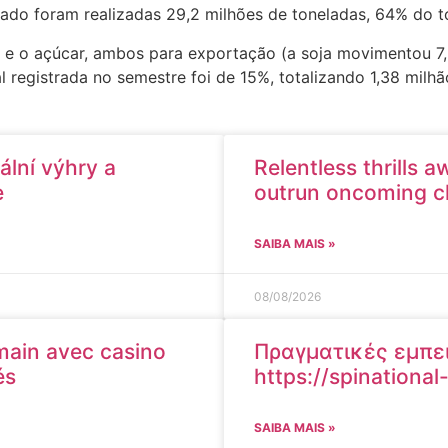
o foram realizadas 29,2 milhões de toneladas, 64% do t
a e o açúcar, ambos para exportação (a soja movimentou 7,
 registrada no semestre foi de 15%, totalizando 1,38 milhã
ální výhry a
Relentless thrills 
e
outrun oncoming ch
SAIBA MAIS »
08/08/2026
 main avec casino
Πραγματικές εμπειρ
és
https://spinationa
SAIBA MAIS »