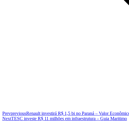
Prev
previous
Renault investirá R$ 1,5 bi no Paraná – Valor Econômic
Next
TESC investe R$ 11 milhões em infraestrutura – Guia Maritimo