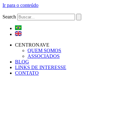
Ir para o conteúdo
Search
CENTRONAVE
QUEM SOMOS
ASSOCIADOS
BLOG
LINKS DE INTERESSE
CONTATO