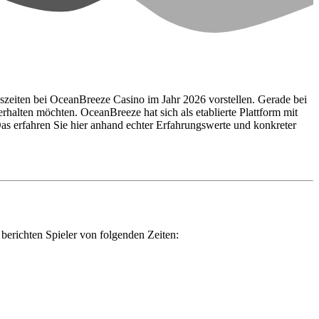
gszeiten bei OceanBreeze Casino im Jahr 2026 vorstellen. Gerade bei
rhalten möchten. OceanBreeze hat sich als etablierte Plattform mit
as erfahren Sie hier anhand echter Erfahrungswerte und konkreter
erichten Spieler von folgenden Zeiten: