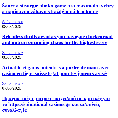
Šance a strategie plinko game pro maximální výhry
a napínavou zábavu s každým pádem koule
Saiba mais »
08/08/2026
Relentless thrills await as you navigate chickenroad
and outrun oncoming chaos for the highest score
Saiba mais »
08/08/2026
Actualité et gains potentiels à portée de main avec
casino en ligne suisse legal pour les joueurs avisés
Saiba mais »
07/08/2026
Πραγματικές εμπειρίες παιχνιδιού με κριτικές για
το https://spinational-casinos.gr και ασφαλείς
συναλλαγές