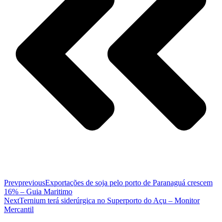
Prev
previous
Exportações de soja pelo porto de Paranaguá crescem
16% – Guia Maritimo
Next
Ternium terá siderúrgica no Superporto do Açu – Monitor
Mercantil