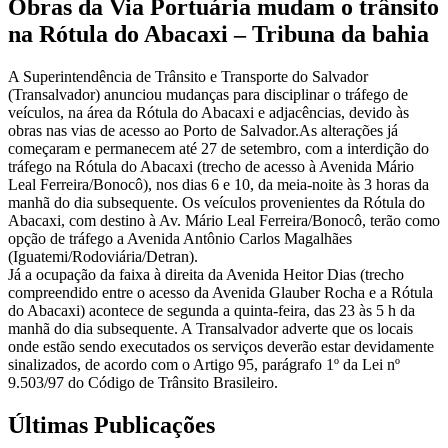
Obras da Via Portuária mudam o trânsito
na Rótula do Abacaxi – Tribuna da bahia
A Superintendência de Trânsito e Transporte do Salvador
(Transalvador) anunciou mudanças para disciplinar o tráfego de
veículos, na área da Rótula do Abacaxi e adjacências, devido às
obras nas vias de acesso ao Porto de Salvador.As alterações já
começaram e permanecem até 27 de setembro, com a interdição do
tráfego na Rótula do Abacaxi (trecho de acesso à Avenida Mário
Leal Ferreira/Bonocô), nos dias 6 e 10, da meia-noite às 3 horas da
manhã do dia subsequente. Os veículos provenientes da Rótula do
Abacaxi, com destino à Av. Mário Leal Ferreira/Bonocô, terão como
opção de tráfego a Avenida Antônio Carlos Magalhães
(Iguatemi/Rodoviária/Detran).
Já a ocupação da faixa à direita da Avenida Heitor Dias (trecho
compreendido entre o acesso da Avenida Glauber Rocha e a Rótula
do Abacaxi) acontece de segunda a quinta-feira, das 23 às 5 h da
manhã do dia subsequente. A Transalvador adverte que os locais
onde estão sendo executados os serviços deverão estar devidamente
sinalizados, de acordo com o Artigo 95, parágrafo 1º da Lei nº
9.503/97 do Código de Trânsito Brasileiro.
Últimas Publicações