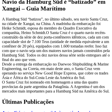
Navio da Hamburg Süd é “batizado” em
Xangai – Guia Marítimo
A Hambug Süd “batizou”, no último sábado, seu navio Santa Cruz,
na cidade de Xangai, na China. A madrinha da embarcação foi
Heike Schmidt, esposa do membro do Quadro Executivo da
companhia, Heino Schmidt.O Santa Cruz é o quarto navio recém-
construído da série de dez porta-contêineres idênticos, cada um com
capacidade slot de 7.100 Teus (unidade de medida equivalente a um
contêiner de 20 pés), equipados com 1.600 tomadas reefer. Isso faz
com que o navio seja um dos maiores navios jamais construídos pela
Hamburg Süd. Todos os dez navios dessa série serão entregues até o
final do ano que vem.
Desde a entrega da embarcação no Daewoo Shipbuilding & Marine
Engineering, na Coreia, em maio deste ano, o Santa Cruz vem
operando no serviço New Good Hope Express, que cobre os trades
Ásia e África do Sul-Costa Leste da América do Sul.
O Santa Cruz foi nomeado em homenagem a uma das quatro
províncias da parte argentina da Patagônia. A Argentina é um dos
mercados mais importantes para a Hamburg Süd na América do Sul.
Últimas Publicações