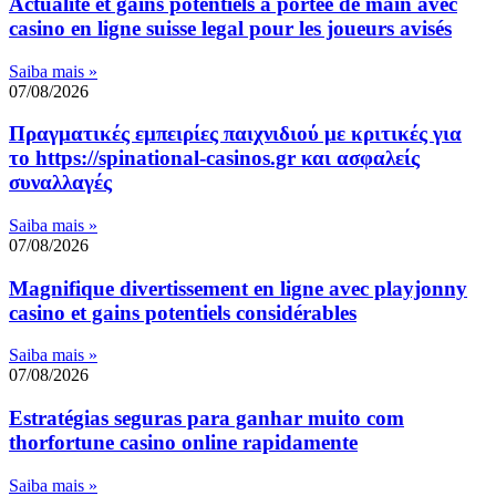
Actualité et gains potentiels à portée de main avec
casino en ligne suisse legal pour les joueurs avisés
Saiba mais »
07/08/2026
Πραγματικές εμπειρίες παιχνιδιού με κριτικές για
το https://spinational-casinos.gr και ασφαλείς
συναλλαγές
Saiba mais »
07/08/2026
Magnifique divertissement en ligne avec playjonny
casino et gains potentiels considérables
Saiba mais »
07/08/2026
Estratégias seguras para ganhar muito com
thorfortune casino online rapidamente
Saiba mais »