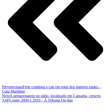
Prev
previous
Frete continua a cair em rotas dos maiores trades –
Guia Marítimo
Next
A armazenagem no pátio, localizado em Capuaba, cresceu
334% entre 2009 e 2010 – A Tribuna On-line