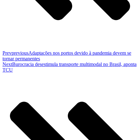
Prev
previous
Adaptações nos portos devido à pandemia devem se
tornar permanentes
Next
Burocracia desestimula transporte multimodal no Brasil, aponta
TCU