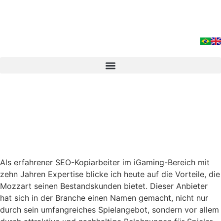
Als erfahrener SEO-Kopiarbeiter im iGaming-Bereich mit
zehn Jahren Expertise blicke ich heute auf die Vorteile, die
Mozzart seinen Bestandskunden bietet. Dieser Anbieter
hat sich in der Branche einen Namen gemacht, nicht nur
durch sein umfangreiches Spielangebot, sondern vor allem