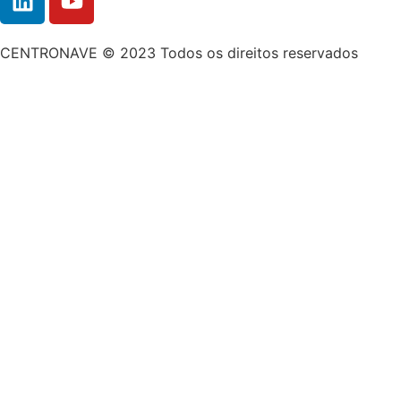
CENTRONAVE © 2023 Todos os direitos reservados