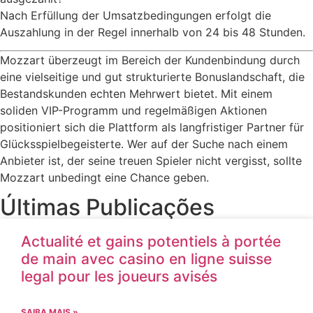
Nach Erfüllung der Umsatzbedingungen erfolgt die
Auszahlung in der Regel innerhalb von 24 bis 48 Stunden.
Mozzart überzeugt im Bereich der Kundenbindung durch
eine vielseitige und gut strukturierte Bonuslandschaft, die
Bestandskunden echten Mehrwert bietet. Mit einem
soliden VIP-Programm und regelmäßigen Aktionen
positioniert sich die Plattform als langfristiger Partner für
Glücksspielbegeisterte. Wer auf der Suche nach einem
Anbieter ist, der seine treuen Spieler nicht vergisst, sollte
Mozzart unbedingt eine Chance geben.
Últimas Publicações
Actualité et gains potentiels à portée
de main avec casino en ligne suisse
legal pour les joueurs avisés
SAIBA MAIS »