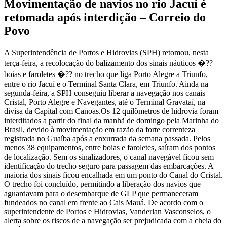
Movimentação de navios no rio Jacuí é
retomada após interdição – Correio do
Povo
A Superintendência de Portos e Hidrovias (SPH) retomou, nesta
terça-feira, a recolocação do balizamento dos sinais náuticos �??
boias e faroletes �?? no trecho que liga Porto Alegre a Triunfo,
entre o rio Jacuí e o Terminal Santa Clara, em Triunfo. Ainda na
segunda-feira, a SPH conseguiu liberar a navegação nos canais
Cristal, Porto Alegre e Navegantes, até o Terminal Gravataí, na
divisa da Capital com Canoas.Os 12 quilômetros de hidrovia foram
interditados a partir do final da manhã de domingo pela Marinha do
Brasil, devido à movimentação em razão da forte correnteza
registrada no Guaíba após a enxurrada da semana passada. Pelos
menos 38 equipamentos, entre boias e faroletes, saíram dos pontos
de localização. Sem os sinalizadores, o canal navegável ficou sem
identificação do trecho seguro para passagem das embarcações. A
maioria dos sinais ficou encalhada em um ponto do Canal do Cristal.
O trecho foi concluído, permitindo a liberação dos navios que
aguardavam para o desembarque de GLP que permaneceram
fundeados no canal em frente ao Cais Mauá. De acordo com o
superintendente de Portos e Hidrovias, Vanderlan Vasconselos, o
alerta sobre os riscos de a navegação ser prejudicada com a cheia do