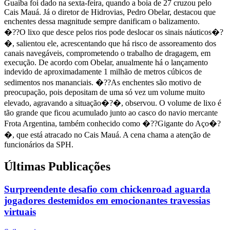
Guaíba foi dado na sexta-feira, quando a boia de 27 cruzou pelo
Cais Mauá. Já o diretor de Hidrovias, Pedro Obelar, destacou que
enchentes dessa magnitude sempre danificam o balizamento.
�??O lixo que desce pelos rios pode deslocar os sinais náuticos�?
�, salientou ele, acrescentando que há risco de assoreamento dos
canais navegáveis, comprometendo o trabalho de dragagem, em
execução. De acordo com Obelar, anualmente há o lançamento
indevido de aproximadamente 1 milhão de metros cúbicos de
sedimentos nos mananciais. �??As enchentes são motivo de
preocupação, pois depositam de uma só vez um volume muito
elevado, agravando a situação�?�, observou. O volume de lixo é
tão grande que ficou acumulado junto ao casco do navio mercante
Frota Argentina, também conhecido como �??Gigante do Aço�?
�, que está atracado no Cais Mauá. A cena chama a atenção de
funcionários da SPH.
Últimas Publicações
Surpreendente desafio com chickenroad aguarda
jogadores destemidos em emocionantes travessias
virtuais