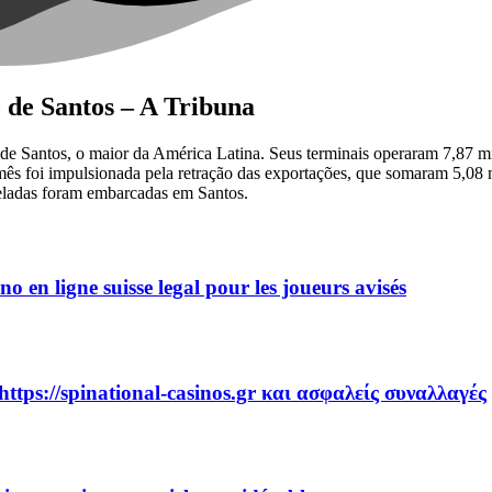
 de Santos – A Tribuna
 de Santos, o maior da América Latina. Seus terminais operaram 7,87 
 mês foi impulsionada pela retração das exportações, que somaram 5,08
ladas foram embarcadas em Santos.
no en ligne suisse legal pour les joueurs avisés
https://spinational-casinos.gr και ασφαλείς συναλλαγές