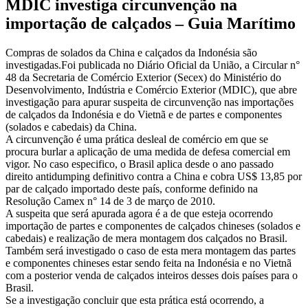
MDIC investiga circunvenção na
importação de calçados – Guia Marítimo
Compras de solados da China e calçados da Indonésia são
investigadas.Foi publicada no Diário Oficial da União, a Circular n°
48 da Secretaria de Comércio Exterior (Secex) do Ministério do
Desenvolvimento, Indústria e Comércio Exterior (MDIC), que abre
investigação para apurar suspeita de circunvenção nas importações
de calçados da Indonésia e do Vietnã e de partes e componentes
(solados e cabedais) da China.
A circunvenção é uma prática desleal de comércio em que se
procura burlar a aplicação de uma medida de defesa comercial em
vigor. No caso especifico, o Brasil aplica desde o ano passado
direito antidumping definitivo contra a China e cobra US$ 13,85 por
par de calçado importado deste país, conforme definido na
Resolução Camex n° 14 de 3 de março de 2010.
A suspeita que será apurada agora é a de que esteja ocorrendo
importação de partes e componentes de calçados chineses (solados e
cabedais) e realização de mera montagem dos calçados no Brasil.
Também será investigado o caso de esta mera montagem das partes
e componentes chineses estar sendo feita na Indonésia e no Vietnã
com a posterior venda de calçados inteiros desses dois países para o
Brasil.
Se a investigação concluir que esta prática está ocorrendo, a