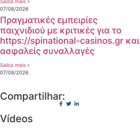
Saiba mais »
07/08/2026
Πραγματικές εμπειρίες
παιχνιδιού με κριτικές για το
https://spinational-casinos.gr και
ασφαλείς συναλλαγές
Saiba mais »
07/08/2026
Compartilhar:
Vídeos