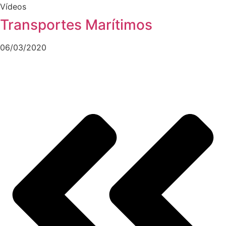
Vídeos
Transportes Marítimos
06/03/2020