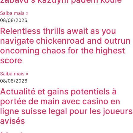
Saiba mais »
08/08/2026
Relentless thrills await as you
navigate chickenroad and outrun
oncoming chaos for the highest
score
Saiba mais »
08/08/2026
Actualité et gains potentiels à
portée de main avec casino en
ligne suisse legal pour les joueurs
avisés