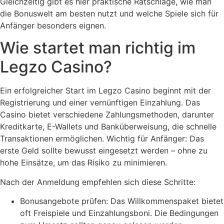
Gleichzeitig gibt es hier praktische Ratschläge, wie man
die Bonuswelt am besten nutzt und welche Spiele sich für
Anfänger besonders eignen.
Wie startet man richtig im
Legzo Casino?
Ein erfolgreicher Start im Legzo Casino beginnt mit der
Registrierung und einer vernünftigen Einzahlung. Das
Casino bietet verschiedene Zahlungsmethoden, darunter
Kreditkarte, E-Wallets und Banküberweisung, die schnelle
Transaktionen ermöglichen. Wichtig für Anfänger: Das
erste Geld sollte bewusst eingesetzt werden – ohne zu
hohe Einsätze, um das Risiko zu minimieren.
Nach der Anmeldung empfehlen sich diese Schritte:
Bonusangebote prüfen: Das Willkommenspaket bietet
oft Freispiele und Einzahlungsboni. Die Bedingungen