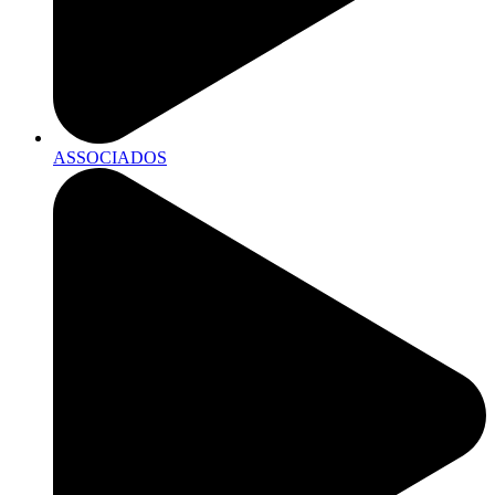
ASSOCIADOS