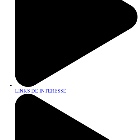
LINKS DE INTERESSE