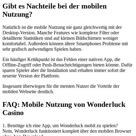
Gibt es Nachteile bei der mobilen
Nutzung?
Natürlich ist die mobile Nutzung nie ganz gleichwertig mit der
Desktop-Version. Manche Features wie komplexe Filter oder
detaillierte Statistiken sind auf kleinen Bildschirmen weniger
komfortabel. Außerdem können ältere Smartphones Probleme mit
sehr grafisch aufwendigen Spielen haben.
Ein häufiger Kritikpunkt ist das Fehlen einer nativen App, die
Offline-Zugriff oder Push-Benachrichtigungen bieten könnte. Dafür
sparen Spieler aber die Installation und erhalten immer sofort die
neueste Version der Plattform.
Insgesamt überwiegen für die meisten Nutzer die Vorteile der
mobilen Webseite deutlich.
FAQ: Mobile Nutzung von Wonderluck
Casino
1. Benötige ich eine App, um Wonderluck mobil zu spielen?
Nein, Wonderluck funktioniert komplett über den mobilen Browser