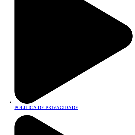
POLITICA DE PRIVACIDADE