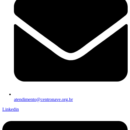
atendimento@centronave.org.br
Linkedin