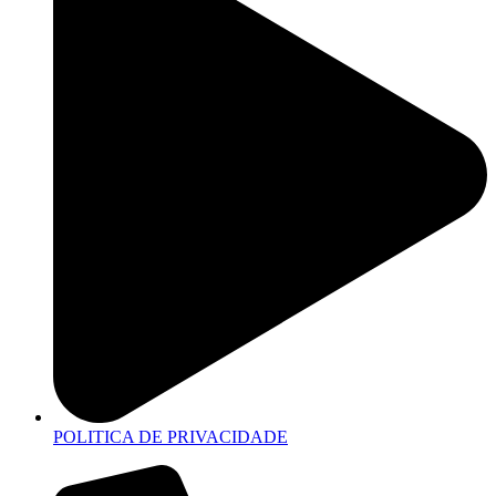
POLITICA DE PRIVACIDADE