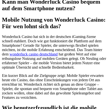
Kann man Wonderluck Casino bequem
auf dem Smartphone nutzen?
Mobile Nutzung von Wonderluck Casino:
Für wen lohnt sich das?
Wonderluck Casino hat sich in der deutschen iGaming-Szene
schnell etabliert. Doch wie gut funktioniert die Plattform auf dem
Smartphone? Gerade für Spieler, die unterwegs flexibel spielen
möchten, ist die mobile Erfahrung entscheidend. Das Team hinter
dem
wonderluck casino deutschland
hat großen Wert auf eine
reibungslose Nutzung auf mobilen Geräten gelegt. Ob Neuling oder
erfahrener Spieler – die mobile Version bietet jedem Nutzer eine
optimale Übersicht und schnelle Bedienbarkeit.
Ein kurzer Blick auf die Zielgruppe zeigt: Mobile Spieler erwarten
heute ein Casino, das ohne Einschränkungen von jedem Ort aus
erreichbar ist. Wonderluck richtet sich genau an diese Gruppe –
Spieler, die spontan und bequem von Smartphone oder Tablet aus
zocken wollen, ohne dabei auf das gewohnte Spieleangebot und
Features zu verzichten.
Wie benutzerfreundlich ist die mobile