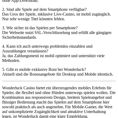
ohne App-Download.
2. Sind alle Spiele auf dem Smartphone verfügbar?
Das Gros der Spiele, inklusive Live-Casino, ist mobil zugänglich.
Nur sehr wenige Titel könnten fehlen.
3. Wie sicher ist das Spielen per Smartphone?
Die Webseite nutzt SSL-Verschlüsselung und erfüllt alle gängigen
Sicherheitsstandards.
4. Kann ich auch unterwegs problemlos einzahlen und
Auszahlungen veranlassen?
Ja, das Zahlungsmenü ist mobil optimiert und unterstützt viele
Methoden.
5. Gibt es mobile exklusive Boni bei Wonderluck?
Aktuell sind die Bonusangebote für Desktop und Mobile identisch.
Wonderluck Casino bietet ein überzeugendes mobiles Erlebnis für
Spieler, die flexibel und ohne Hürden unterwegs spielen wollen. Die
Kombination aus responsivem Design, breitem Spieleangebot und
flüssiger Bedienung macht das Spielen auf dem Smartphone hier
sowohl praktisch als auch angenehm. Für Mobile-Gamer, die Wert
auf unkomplizierte Zugänglichkeit und attraktive Unterhaltung
legen, ist Wonderluck damit eine klare Empfehlung.