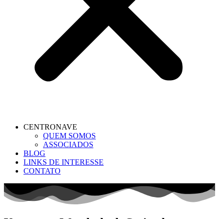
CENTRONAVE
QUEM SOMOS
ASSOCIADOS
BLOG
LINKS DE INTERESSE
CONTATO