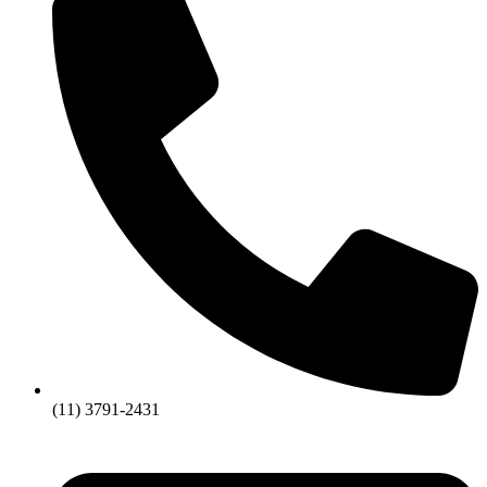
(11) 3791-2431