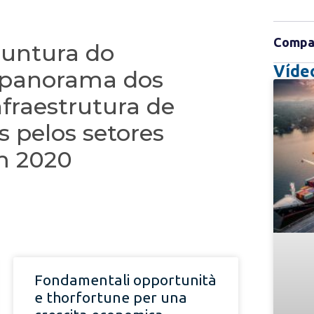
Compar
juntura do
Víde
 panorama dos
fraestrutura de
s pelos setores
m 2020
Fondamentali opportunità
e thorfortune per una