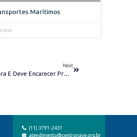
ansportes Marítimos
3/2020
Next
Frete China-Brasil Dispara E Deve Encarecer Produtos Importados
(11) 3791-2431
atendimento@centronave.org.br