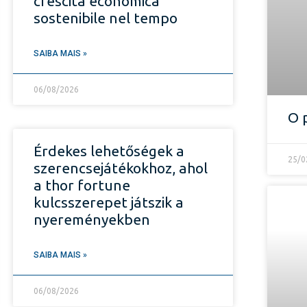
crescita economica
sostenibile nel tempo
SAIBA MAIS »
06/08/2026
O 
Érdekes lehetőségek a
25/0
szerencsejátékokhoz, ahol
a thor fortune
kulcsszerepet játszik a
nyereményekben
SAIBA MAIS »
06/08/2026