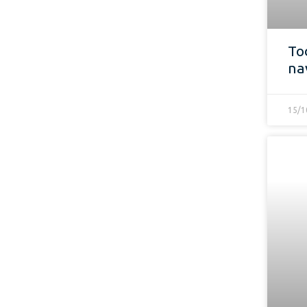
To
na
15/1