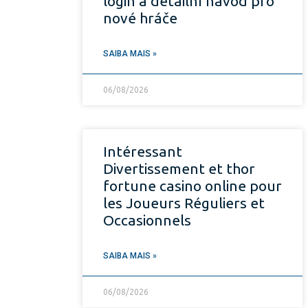
login a detailní návod pro
nové hráče
SAIBA MAIS »
06/08/2026
Intéressant
Divertissement et thor
fortune casino online pour
les Joueurs Réguliers et
Occasionnels
SAIBA MAIS »
06/08/2026