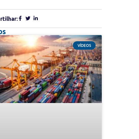
tilhar:
os
VÍDEOS