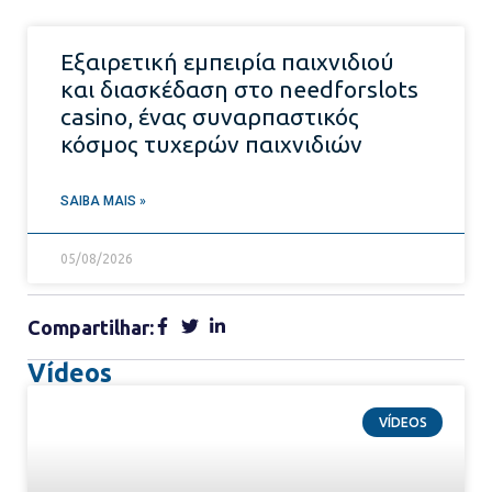
Εξαιρετική εμπειρία παιχνιδιού
και διασκέδαση στο needforslots
casino, ένας συναρπαστικός
κόσμος τυχερών παιχνιδιών
SAIBA MAIS »
05/08/2026
Compartilhar:
Vídeos
VÍDEOS