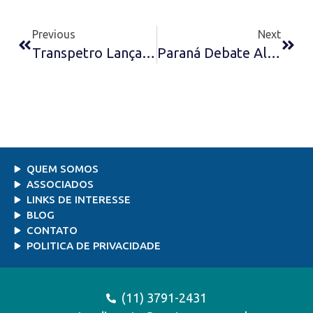
Previous
Next
Transpetro Lança Ao Mar O Quarto Navio Do Promef – Press Guide
Paraná Debate Alternativas Para Estimular O Turismo Náutico E Atrair Mais Navios De Cruzeiro – Agência Brasil
QUEM SOMOS
ASSOCIADOS
LINKS DE INTERESSE
BLOG
CONTATO
POLITICA DE PRIVACIDADE
(11) 3791-2431