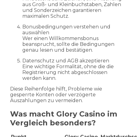
aus Groß- und Kleinbuchstaben, Zahlen
und Sonderzeichen garantieren
maximalen Schutz.
Bonusbedingungen verstehen und
auswählen
Wer einen Willkommensbonus
beansprucht, sollte die Bedingungen
genau lesen und bestätigen.
Datenschutz und AGB akzeptieren
Eine wichtige Formalität, ohne die die
Registrierung nicht abgeschlossen
werden kann.
Diese Reihenfolge hilft, Probleme wie
gesperrte Konten oder verzögerte
Auszahlungen zu vermeiden.
Was macht Glory Casino im
Vergleich besonders?
Punkt
Glory Casino
Marktdurchsc