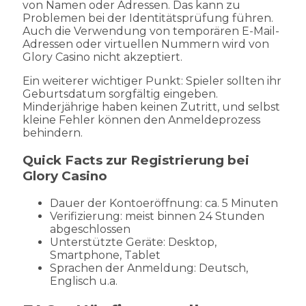
von Namen oder Adressen. Das kann zu
Problemen bei der Identitätsprüfung führen.
Auch die Verwendung von temporären E-Mail-
Adressen oder virtuellen Nummern wird von
Glory Casino nicht akzeptiert.
Ein weiterer wichtiger Punkt: Spieler sollten ihr
Geburtsdatum sorgfältig eingeben.
Minderjährige haben keinen Zutritt, und selbst
kleine Fehler können den Anmeldeprozess
behindern.
Quick Facts zur Registrierung bei
Glory Casino
Dauer der Kontoeröffnung: ca. 5 Minuten
Verifizierung: meist binnen 24 Stunden
abgeschlossen
Unterstützte Geräte: Desktop,
Smartphone, Tablet
Sprachen der Anmeldung: Deutsch,
Englisch u.a.