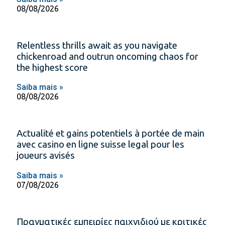
08/08/2026
Relentless thrills await as you navigate
chickenroad and outrun oncoming chaos for
the highest score
Saiba mais »
08/08/2026
Actualité et gains potentiels à portée de main
avec casino en ligne suisse legal pour les
joueurs avisés
Saiba mais »
07/08/2026
Πραγματικές εμπειρίες παιχνιδιού με κριτικές