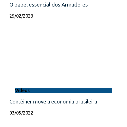
O papel essencial dos Armadores
25/02/2023
Vídeos
Contêiner move a economia brasileira
03/05/2022