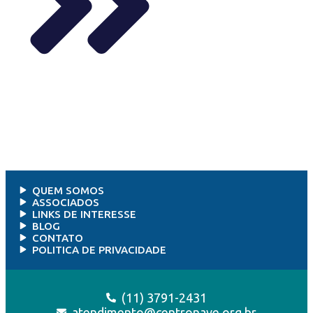
QUEM SOMOS
ASSOCIADOS
LINKS DE INTERESSE
BLOG
CONTATO
POLITICA DE PRIVACIDADE
(11) 3791-2431
atendimento@centronave.org.br