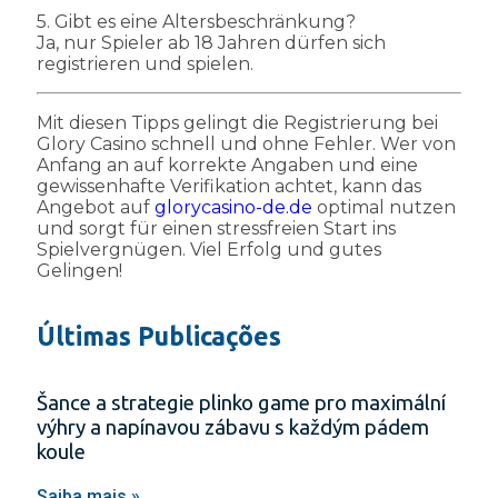
5. Gibt es eine Altersbeschränkung?
Ja, nur Spieler ab 18 Jahren dürfen sich
registrieren und spielen.
Mit diesen Tipps gelingt die Registrierung bei
Glory Casino schnell und ohne Fehler. Wer von
Anfang an auf korrekte Angaben und eine
gewissenhafte Verifikation achtet, kann das
Angebot auf
glorycasino-de.de
optimal nutzen
und sorgt für einen stressfreien Start ins
Spielvergnügen. Viel Erfolg und gutes
Gelingen!
Últimas Publicações
Šance a strategie plinko game pro maximální
výhry a napínavou zábavu s každým pádem
koule
Saiba mais »