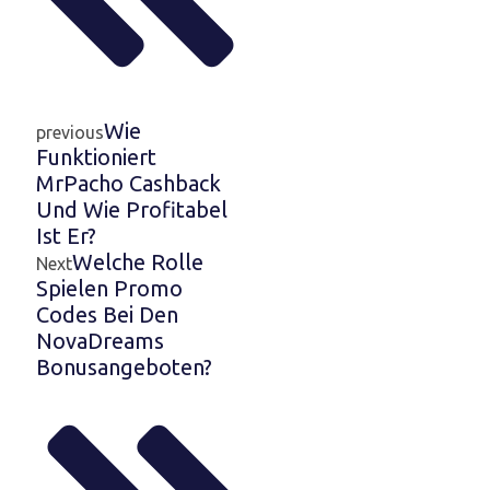
Wie
Previous
Funktioniert
MrPacho Cashback
Und Wie Profitabel
Ist Er?
Welche Rolle
Next
Spielen Promo
Codes Bei Den
NovaDreams
Bonusangeboten?