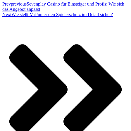
Prev
previous
Sevenplay Casino für Einsteiger und Profis: Wie sich
das Angebot anpasst
Next
Wie stellt MrPunter den Spielerschutz im Detail sicher?