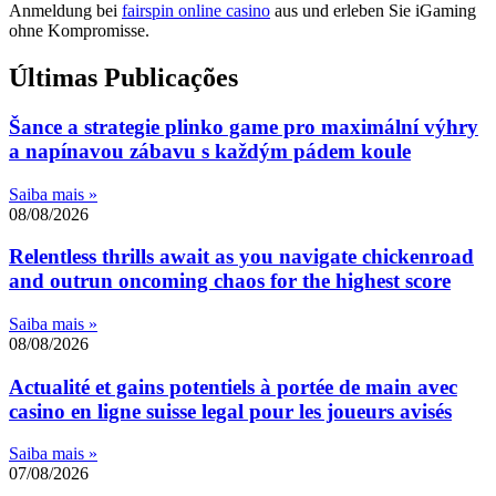
Anmeldung bei
fairspin online casino
aus und erleben Sie iGaming
ohne Kompromisse.
Últimas Publicações
Šance a strategie plinko game pro maximální výhry
a napínavou zábavu s každým pádem koule
Saiba mais »
08/08/2026
Relentless thrills await as you navigate chickenroad
and outrun oncoming chaos for the highest score
Saiba mais »
08/08/2026
Actualité et gains potentiels à portée de main avec
casino en ligne suisse legal pour les joueurs avisés
Saiba mais »
07/08/2026