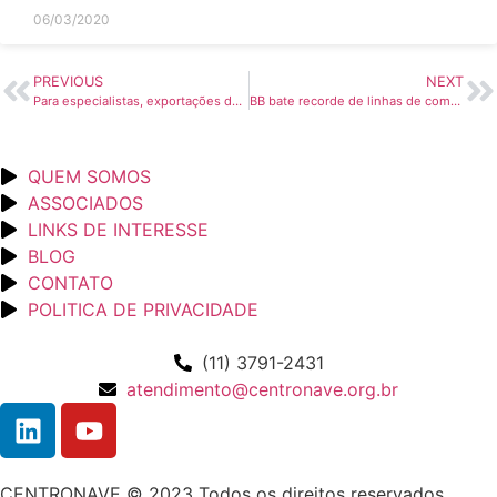
06/03/2020
PREVIOUS
NEXT
Para especialistas, exportações devem continuar crescendo no ano – Valor Econômico
BB bate recorde de linhas de comércio exterior aos US$ 2,07 bi – Valor Economico
QUEM SOMOS
ASSOCIADOS
LINKS DE INTERESSE
BLOG
CONTATO
POLITICA DE PRIVACIDADE
(11) 3791-2431
atendimento@centronave.org.br
CENTRONAVE © 2023 Todos os direitos reservados