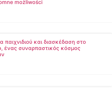
romne możliwości
ία παιχνιδιού και διασκέδαση στο
no, ένας συναρπαστικός κόσμος
ών