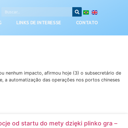
G
LINKS DE INTERESSE
CONTATO
ou nenhum impacto, afirmou hoje (3) o subsecretário de
ele, a automatização das operações nos portos chineses
je od startu do mety dzięki plinko gra –