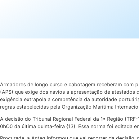
Armadores de longo curso e cabotagem receberam com pre
(APS) que exige dos navios a apresentação de atestados 
exigência extrapola a competência da autoridade portuária
regras estabelecidas pela Organização Marítima Internacio
A decisão do Tribunal Regional Federal da 1• Região {TRF
0hO0 da última quinta-feira {13). Essa norma foi editad
Procurada, a Antaq informou que vai recorrer da decisão, 