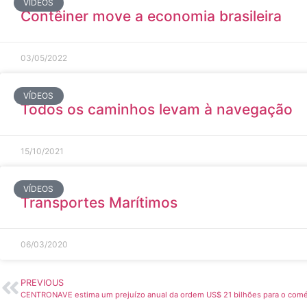
VÍDEOS
Contêiner move a economia brasileira
03/05/2022
VÍDEOS
Todos os caminhos levam à navegação
15/10/2021
VÍDEOS
Transportes Marítimos
06/03/2020
PREVIOUS
CENTRONAVE estima um prejuízo anual da ordem US$ 21 bilhões para o comérc