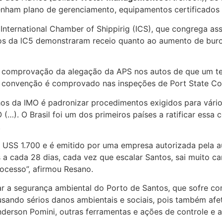
tenham plano de gerenciamento, equipamentos certificados 
ternational Chamber of Shippirig (ICS), que congrega as
ros da lC5 demonstraram receio quanto ao aumento de buro
comprovação da alegação da APS nos autos de que um ter
 convenção é comprovado nas inspeções de Port State Con
os da IMO é padronizar procedimentos exigidos para vário
…). O Brasil foi um dos primeiros países a ratificar essa 
.
a USS 1.700 e é emitido por uma empresa autorizada pela a
 a cada 28 dias, cada vez que escalar Santos, sai muito c
ocesso”, afirmou Resano.
r a segurança ambiental do Porto de Santos, que sofre co
usando sérios danos ambientais e sociais, pois também afe
Anderson Pomini, outras ferramentas e ações de controle e