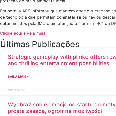
proteção do meio ambiente local.
Em nota, a APS informou que mantém aberto o credenciame
de tecnologia que permitam constatar se os navios descar
determinados pela IMO e em atenção à Normam 401 da D
Clique aqui e veja mais
Últimas Publicações
Strategic gameplay with plinko offers r
and thrilling entertainment possibilities
SAIBA MAIS »
06/08/2026
Wyobraź sobie emocje od startu do mety d
prosta zasada, ogromne możliwości