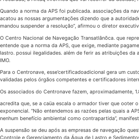
Quando a norma da APS foi publicada. associações da na
acatou as nossas argumentações dizendo que a autoridade
mandou suspender a resolução“, afirmou o diretor execut
O Centro Nacional de Navegação Transatlânõca. que repre
entende que a norma da APS, que exige, mediante pagament
lastro. possui ilegalidades. além de ferir as atribuições 
IMO.
Para o Centronave, esse’certificadoadicional gera um cus
validadas pelos órgãos competentes e certificadores inter
Os associados do Centronave fazem, aproximadamente, 1.8
acredita que, se a caüa escala o armador tiver que ooter 
exponencial. “Não entendemos as razóes pelas quais a APS
nenhum benefício ambiental como contrapartida”, manifes
A suspensão se deu após as empresas de navegação questi
Controle e Gerenciamento da Água de Lastro e Sediment