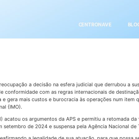
CENTRONAVE
BLO
ocupação a decisão na esfera judicial que derrubou a su
de conformidade com as regras internacionais de destinaç
 e gera mais custos e burocracia às operações num item qu
nal {IMO).
-1) acatou os argumentos da APS e permitiu a retomada da 
a em setembro de 2024 e suspensa pela Agência Nacional d
reafirmando a legalidade de sua atuação, para que possa se