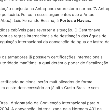
ação conjunta na Antaq para sobrestar a norma. ”A Antaq
e portuária. Foi com esses argumentos que a Antaq
(Abac). Luis Fernando Resano, à
Portos
e Navias.
das cabíveis para reverter a situação. O Centronave
com as regras internacionais de destinação das óguas de
a regulação internacional da convenção de ógua de lastro da
e os armadores jã possuem certificações internacionais
utoridade man“tima, a qual detém o poder de fiscalização.
rtificado adicional serão multiplicados de forma
m custo desnecessário ao já alto Custo Brasil e sem
asil é signatário da Convenção Internacional para o
 2004. A convenção, internalizada pela Normam 401 da