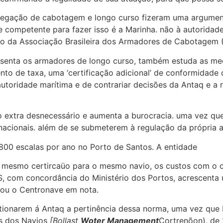
vegação de cabotagem e longo curso fizeram uma argument
 competente para fazer isso é a Marinha. não à autoridad
ivo da Associação Brasileira dos Armadores de Cabotagem 
senta os armadores de longo curso, também estuda as medi
o de taxa, uma ‘certificação adicional’ de conformidade 
da autoridade marítima e de contrariar decisões da Antaq e 
to extra desnecessário e aumenta a burocracia. uma vez qu
nacionais. além de se submeterem à regulação da própria a
00 escalas por ano no Porto de Santos. A entidade
o mesmo certircaüo para o mesmo navio, os custos com o ce
, com concordância do Ministério dos Portos, acrescenta u
tou o Centronave em nota.
onarem á Antaq a pertinência dessa norma, uma vez que Br
os dos Navios
[Bollast
Woter
Man
ag
ement
Cortrenõon), de