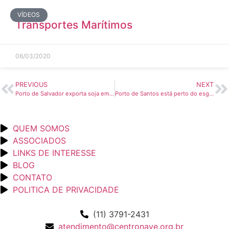
VÍDEOS
Transportes Marítimos
06/03/2020
PREVIOUS
NEXT
Porto de Salvador exporta soja em contêiner para o Japão – A Tribuna On-line
Porto de Santos está perto do esgotamento da capacidade, diz prefeito – Valor Econômico
QUEM SOMOS
ASSOCIADOS
LINKS DE INTERESSE
BLOG
CONTATO
POLITICA DE PRIVACIDADE
(11) 3791-2431
atendimento@centronave.org.br